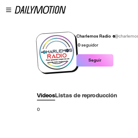
Saltar al contenido principal
Charlemos Radio
@charlemos
0
seguidor
Seguir
Vídeos
Listas de reproducción
0