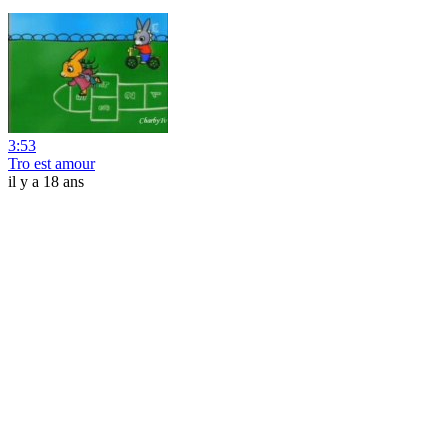
3:53
Tro est amour
il y a 18 ans