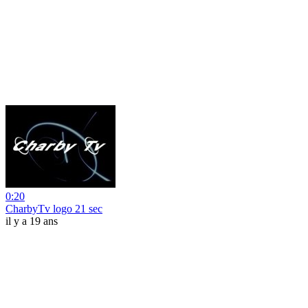
0:20
CharbyTv logo 21 sec
il y a 19 ans