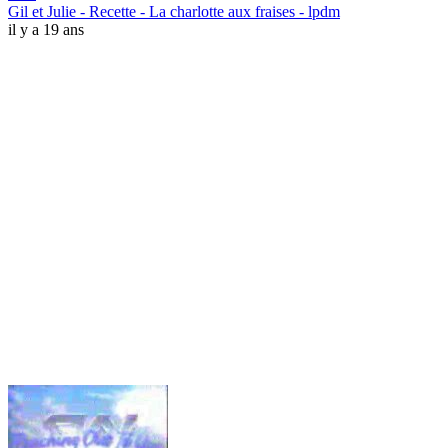
Gil et Julie - Recette - La charlotte aux fraises - lpdm
il y a 19 ans