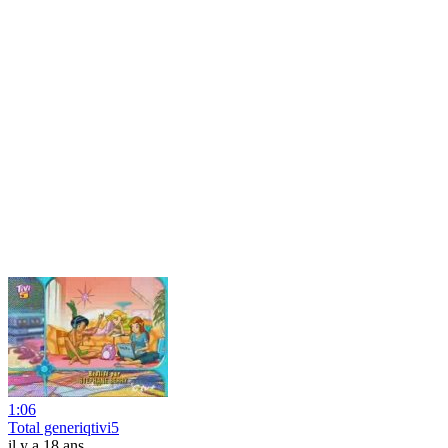
1:06
Total generiqtivi5
il y a 18 ans