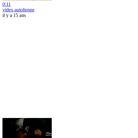
0:11
video autolienne
il y a 15 ans