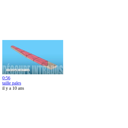
0:56
taille pales
il y a 10 ans