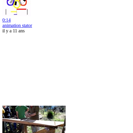
0:14
animation stator
il y a 11 ans