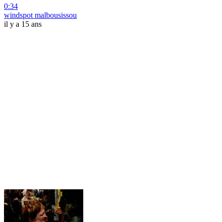
0:34
windspot malbousissou
il y a 15 ans