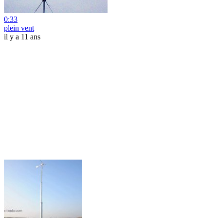
0:33
plein vent
il y a 11 ans