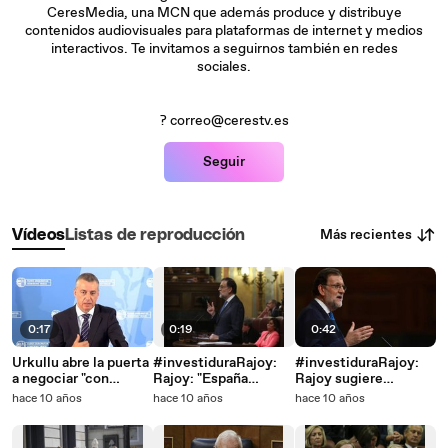
CeresMedia, una MCN que además produce y distribuye
contenidos audiovisuales para plataformas de internet y medios
interactivos. Te invitamos a seguirnos también en redes
sociales.
? correo@cerestv.es
Seguir
Más recientes
Vídeos
Listas de reproducción
0:17
0:19
0:42
Urkullu abre la puerta
#investiduraRajoy:
#investiduraRajoy:
a negociar "con
Rajoy: "España
Rajoy sugiere
todos" tras las
necesita un Gobierno
fortalecer el sistema
hace 10 años
hace 10 años
hace 10 años
elecciones vascas
eficaz con urgencia y
público de pensiones
no existe alternativa
viable"