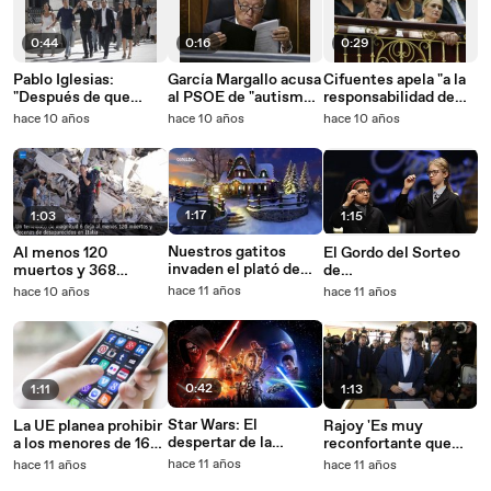
0:44
0:16
0:29
Pablo Iglesias:
García Margallo acusa
Cifuentes apela "a la
"Después de que
al PSOE de "autismo
responsabilidad de
fracase Rajoy,
moral"
los líderes socialistas
hace 10 años
hace 10 años
hace 10 años
tenemos que
que quieren evitar
intentarlo"
elecciones"
1:17
1:03
1:15
Nuestros gatitos
Al menos 120
El Gordo del Sorteo
invaden el plató de
muertos y 368
de
CERES TV para
heridos por un
#LoteriaDeNavidad
hace 11 años
hace 10 años
hace 11 años
desearte Feliz
terremoto de 6,2
ha recaido en el
Navidad
grados en Italia
79.140
0:42
1:11
1:13
Star Wars: El
La UE planea prohibir
Rajoy 'Es muy
despertar de la
a los menores de 16
reconfortante que
fuerza, rompe la
años el acceso a
esté votando mucha
hace 11 años
hace 11 años
hace 11 años
taquilla el día de su
redes sociales y otras
gente'