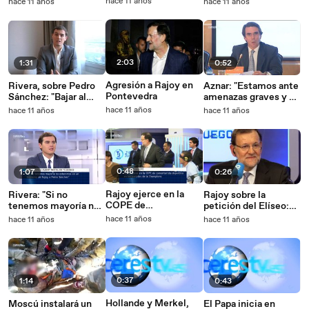
hace 11 años
hace 11 años
hace 11 años
persona serena
a 'navajazos'
aunque le hayan
partido la cara"
2:03
1:31
0:52
Agresión a Rajoy en
Rivera, sobre Pedro
Aznar: "Estamos ante
Pontevedra
Sánchez: "Bajar al
amenazas graves y no
barro del insulto a
podemos quedarnos
hace 11 años
hace 11 años
hace 11 años
Rajoy fue traspasar
de brazos cruzados"
límites que no hacían
falta"
0:48
1:07
0:26
Rajoy ejerce en la
Rivera: "Si no
Rajoy sobre la
COPE de
tenemos mayoría no
petición del Elíseo:
comentarista
estaremos en un
"No se ha recibido y la
hace 11 años
hace 11 años
hace 11 años
deportivo en los
Gobierno de Rajoy o
posición que
partidos de la
Pedro Sánchez"
mantengo es la de
Champions
siempre"
0:37
1:14
0:43
Hollande y Merkel,
Moscú instalará un
El Papa inicia en