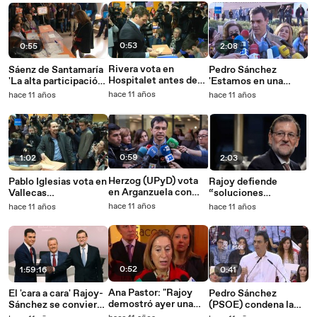
estreno
web
0:53
0:55
2:08
Rivera vota en
Sáenz de Santamaría
Pedro Sánchez
Hospitalet antes de
'La alta participación
'Estamos en una
viajar hacia Madrid
demuestra que
jornada histórica,
hace 11 años
hace 11 años
hace 11 años
nuestra democracia
huele a cambio'
es muy vigorosa'
0:59
1:02
2:03
Herzog (UPyD) vota
Pablo Iglesias vota en
Rajoy defiende
en Arganzuela con
Vallecas
“soluciones
mucha emoción
visiblemente
imaginativas” ante
hace 11 años
hace 11 años
hace 11 años
sonriente
encaje del Reino
Unido en la UE
0:52
1:59:16
0:41
Ana Pastor: "Rajoy
El 'cara a cara' Rajoy-
Pedro Sánchez
demostró ayer una
Sánchez se convierte
(PSOE) condena la
vez más que es una
en un enfrentamiento
agresión a Rajoy