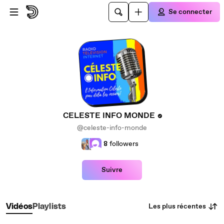
Passer au contenu principal
Se connecter
CELESTE INFO MONDE
@celeste-info-monde
8
followers
Suivre
Les plus récentes
Vidéos
Playlists