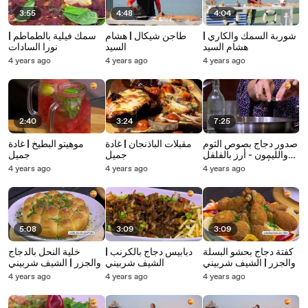
3:55
4:48
4:04
شوربة السمك والكاري |
طاجن شيكال | هشام
سمك فيلية بالطماطم |
هشام السيد
السيد
نورا السادات
4 years ago
4 years ago
4 years ago
2:40
3:24
7:25
صدور دجاج بصوص الثوم
مقبلات الباذنجان | غادة
موهيتو البطيخ | غادة
والليمون - أرز بالفلفل
جميل
جميل
الألوان | غادة جميل
4 years ago
4 years ago
4 years ago
5:08
3:09
3:09
كفتة دجاج بحشو البسلة
دبابيس دجاج بالكرنب |
خلية النحل بالدجاج
والجزر | الشيف شربيني
الشيف شربيني
والجزر | الشيف شربيني
4 years ago
4 years ago
4 years ago