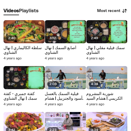
Most recent
Videos
Playlists
2:40
3:12
2:49
سمك فيلية مقلي | نهال
أصابع السمك | نهال
سلطة الكاليماري | نهال
الشناوي
الشناوي
الشناوي
4 years ago
4 years ago
4 years ago
5:21
2:03
4:34
شوربة المشروم
فيلية السمك بالعسل
كفتة جمبري - كفتة
الكريمي | هشام السيد
الأسود والجنزبيل | هشام
سمك | نهال الشناوي
السيد
4 years ago
4 years ago
4 years ago
3:42
2:23
3:34