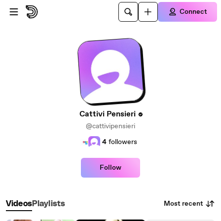
Skip to main content
Connect
Cattivi Pensieri
@cattivipensieri
4
followers
Follow
Most recent
Videos
Playlists