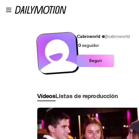
Saltar al contenido principal
Cabroworld
@cabroworld
0
seguidor
Seguir
Vídeos
Listas de reproducción