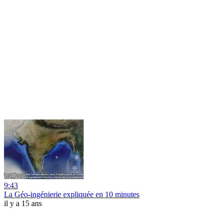
9:43
La Géo-ingénierie expliquée en 10 minutes
il y a 15 ans