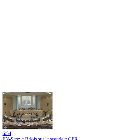
6:54
FN-Steeve Briois sur le scandale CFR !