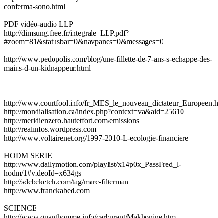
conferma-sono.html
PDF vidéo-audio LLP
http://dimsung.free.fr/integrale_LLP.pdf?
#zoom=81&statusbar=0&navpanes=0&messages=0
http://www.pedopolis.com/blog/une-fillette-de-7-ans-s-echappe-des-
mains-d-un-kidnappeur.html
___
http://www.courtfool.info/fr_MES_le_nouveau_dictateur_Europeen.
http://mondialisation.ca/index.php?context=va&aid=25610
http://meridienzero.hautetfort.com/emissions
http://realinfos.wordpress.com
http://www.voltairenet.org/1997-2010-L-ecologie-financiere
HODM SERIE
http://www.dailymotion.com/playlist/x14p0x_PassFred_l-
hodm/1#videoId=x634gs
http://sdebeketch.com/tag/marc-filterman
http://www.franckabed.com
SCIENCE
http://www.quanthomme.info/carburant/Makhonine.htm