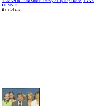
YAMAN in "Plaid Shoes" Freestyle Hip Hop Dance | YYAK
FILMS™
il y a 14 ans