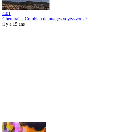
4:01
Chemtrails: Combien de nuages voyez-vous ?
il y a 15 ans