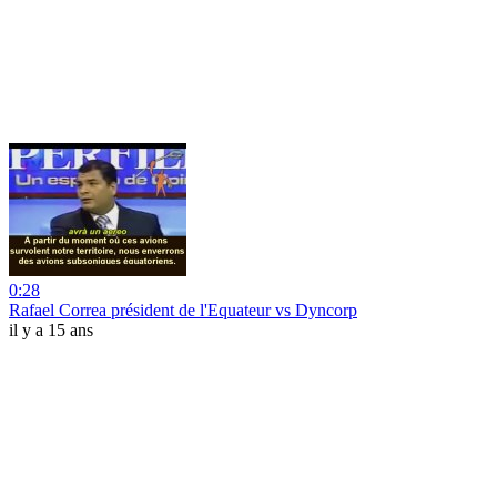
0:28
Rafael Correa président de l'Equateur vs Dyncorp
il y a 15 ans