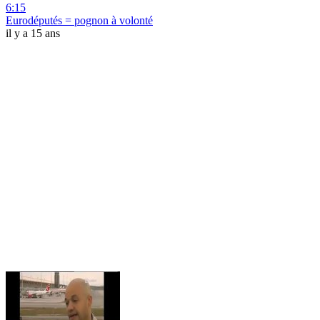
6:15
Eurodéputés = pognon à volonté
il y a 15 ans