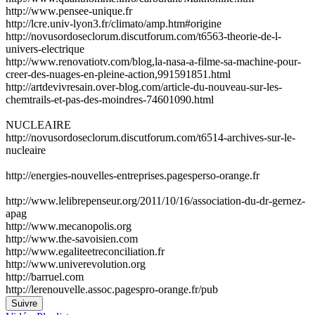
http://www.pensee-unique.fr
http://lcre.univ-lyon3.fr/climato/amp.htm#origine
http://novusordoseclorum.discutforum.com/t6563-theorie-de-l-
univers-electrique
http://www.renovatiotv.com/blog,la-nasa-a-filme-sa-machine-pour-
creer-des-nuages-en-pleine-action,991591851.html
http://artdevivresain.over-blog.com/article-du-nouveau-sur-les-
chemtrails-et-pas-des-moindres-74601090.html
NUCLEAIRE
http://novusordoseclorum.discutforum.com/t6514-archives-sur-le-
nucleaire
http://energies-nouvelles-entreprises.pagesperso-orange.fr
http://www.lelibrepenseur.org/2011/10/16/association-du-dr-gernez-
apag
http://www.mecanopolis.org
http://www.the-savoisien.com
http://www.egaliteetreconciliation.fr
http://www.univerevolution.org
http://barruel.com
http://lerenouvelle.assoc.pagespro-orange.fr/pub
Suivre