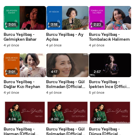
3:05
3:18
2:23
Burcu Yeşilbaş -
Burcu Yeşilbaş - Ay
Burcu Yeşilbaş -
Gelmişken Bahar
Açılsa
Tombalacık Halimem
4 yıl önce
4 yıl önce
4 yıl önce
3:01
4:17
2:57
Burcu Yeşilbaş -
Burcu Yeşilbaş - Gül
Burcu Yeşilbaş -
Dağlar Kızı Reyhan
Solmadan (Official
İpekten İnce (Official
Video)
Video)
4 yıl önce
4 yıl önce
5 yıl önce
4:24
4:20
2:27
Burcu Yeşilbaş -
Burcu Yeşilbaş - Gül
Burcu Yeşilbaş -
Harman (Official
Solmadan (Official
Dünya (Official