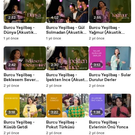
2:52
4:02
2:55
Burcu Yeşilbaş -
Burcu Yeşilbaş - Gül
Burcu Yeşilbaş -
Dünya (Akustik
Solmadan (Akustik
Yağmur (Akustik
Versiyon)
Versiyon)
Versiyon)
1 yıl önce
1 yıl önce
2 yıl önce
2:42
2:30
3:13
Burcu Yeşilbaş -
Burcu Yeşilbaş -
Burcu Yeşilbaş - Sular
Beklesem Sever
İpekten İnce (Akustik
Durulur Derler
Misin (Akustik
Versiyon)
2 yıl önce
2 yıl önce
2 yıl önce
Versiyon)
3:18
3:22
1:38
Burcu Yeşilbaş -
Burcu Yeşilbaş -
Burcu Yeşilbaş -
Küsüb Getdi
Pokut Türküsü
Evlerinin Önü Yonca
2 yıl önce
2 yıl önce
2 yıl önce