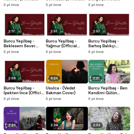
Audio)
Audio)
Audio)
5 yıl önce
5 yıl önce
5 yıl önce
2:17
2:51
2:57
Burcu Yeşilbaş -
Burcu Yeşilbaş -
Burcu Yeşilbaş -
Beklesem Sever
Yağmur (Official
Sarhoş Balıkçı
Misin? (Official
Audio)
(Official Audio)
5 yıl önce
5 yıl önce
5 yıl önce
Audio)
2:59
4:24
2:21
Burcu Yeşilbaş -
Usulca - (Vedat
Burcu Yeşilbaş - Ben
İpekten İnce (Official
Sakman Cover)
Kendimi Gülün
Audio)
Dibinde Buldum
5 yıl önce
5 yıl önce
5 yıl önce
2:24
2:34
2:53