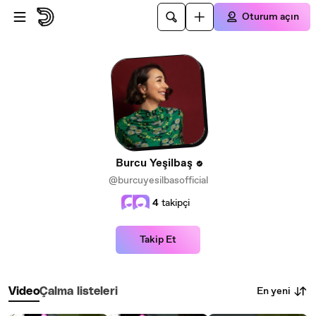
Ana içeriğe atla
Oturum açın
Burcu Yeşilbaş
@burcuyesilbasofficial
4
takipçi
Takip Et
En yeni
Video
Çalma listeleri