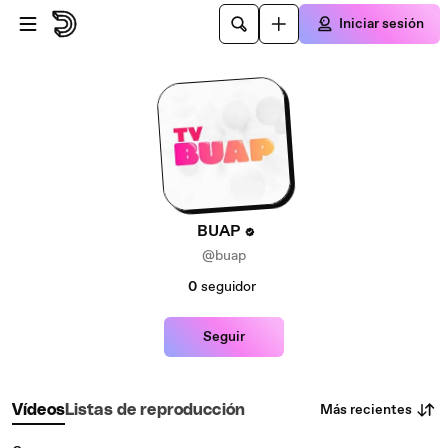
Saltar al contenido principal
Iniciar sesión
BUAP
@buap
0
seguidor
Seguir
Más recientes
Vídeos
Listas de reproducción