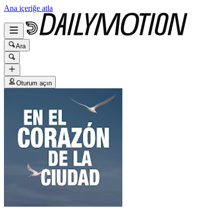
Ana içeriğe atla
Ara
Oturum açın