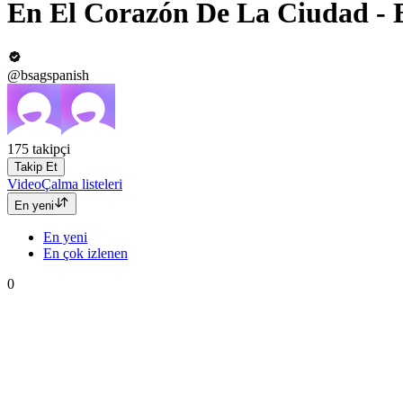
En El Corazón De La Ciudad -
@bsagspanish
175
takipçi
Takip Et
Video
Çalma listeleri
En yeni
En yeni
En çok izlenen
0