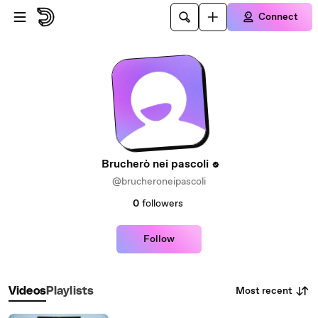
Skip to main content
Connect
Brucherò nei pascoli
@brucheroneipascoli
0
followers
Follow
Most recent
Videos
Playlists