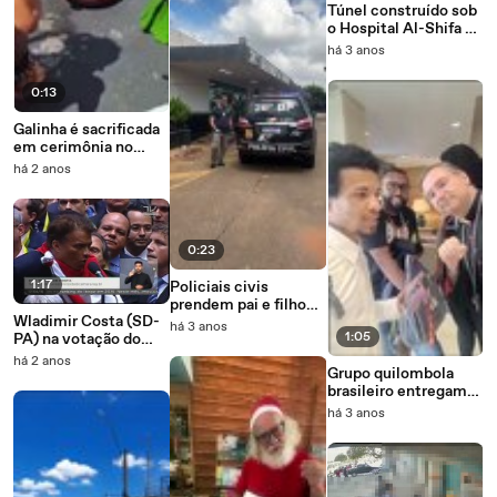
Túnel construído sob
o Hospital Al-Shifa e
usado pelo Hamas,
há 3 anos
segundo as Forças de
Defesa de Israel
0:13
Galinha é sacrificada
em cerimônia no
Senado Mexicano
há 2 anos
0:23
1:17
Policiais civis
prendem pai e filho
Wladimir Costa (SD-
em Goiânia acusados
há 3 anos
1:05
PA) na votação do
de estuprarem netas
Impeachmeant de
e sobrinha
há 2 anos
Grupo quilombola
Dilma Roussef
brasileiro entregam
carta destinada ao
há 3 anos
Papa