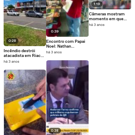
1:19
Câmeras mostram
momento em que
mulher é atacada e
há 3 anos
morta por ex
0:39
0:28
Encontro com Papai
Noel: Nathan
Incêndio destrói
Kacowicz muda local
há 3 anos
atacadista em Riacho
para divulgar livros
Fundo 2
há 3 anos
0:38