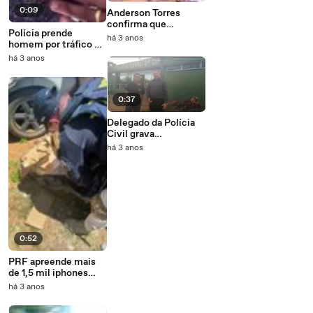
0:09
Anderson Torres
confirma que
Polícia prende
militares expulsaram
há 3 anos
homem por tráfico de
policiais do QG
cocaína, em
há 3 anos
Samambaia
0:37
Delegado da Polícia
Civil grava
propaganda de
há 3 anos
serralheria em frente
à 2ª DP
0:52
PRF apreende mais
de 1,5 mil iphones
sem nota fiscal em
há 3 anos
Cristalina (GO)