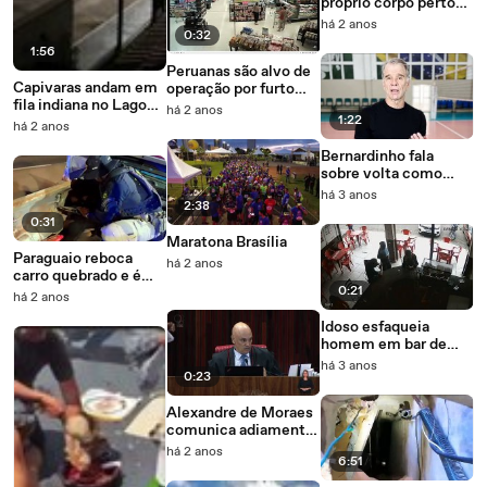
próprio corpo perto
do tribunal onde
há 2 anos
0:32
Donald Trump é
1:56
julgado
Peruanas são alvo de
Capivaras andam em
operação por furto
fila indiana no Lago
em supermercado no
há 2 anos
1:22
Sul
DF
há 2 anos
Bernardinho fala
sobre volta como
técnico da seleção
há 3 anos
2:38
masculina de vôlei
0:31
Maratona Brasília
Paraguaio reboca
há 2 anos
carro quebrado e é
0:21
preso com 98 kg de
há 2 anos
maconha
Idoso esfaqueia
homem em bar de
Taguatinga Norte e é
há 3 anos
0:23
preso
Alexandre de Moraes
comunica adiamento
de julgamento de
há 2 anos
6:51
ação contra Jorge
Seif (PL-SC)