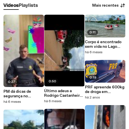
Mais recentes
Vídeos
Playlists
0:11
Corpo é encontrado
sem vida no Lago
Paranoá
há 6 meses
0:19
0:50
0:27
PRF apreende 600kg
Último adeus a
PM dá dicas de
de droga em
Rodrigo Castanheira
segurança no
caminhão de sucata
há 2 anos
reúne centenas de
carnaval
que saiu de Rondônia
há 6 meses
há 6 meses
pessoas