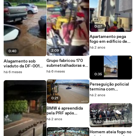
0:07
Apartamento pega
fogo em edíficio de
Águas Claras
há 2 anos
2:09
0:40
Grupo fabricou 170
Alagamento sob
submetralhadoras em
viaduto da DF-001
depósitos para facção
provoca
há 6 meses
há 6 meses
0:35
Bonde do Maluco
congestionamento
no sentido Pistão Sul
Perseguição policial
termina com
criminoso baleado e
há 2 anos
0:21
carro e arma
apreendidos
BMW é apreendida
pela PRF após
manobras perigosas
há 2 anos
1:02
em rodovia
Homem ateia fogo no