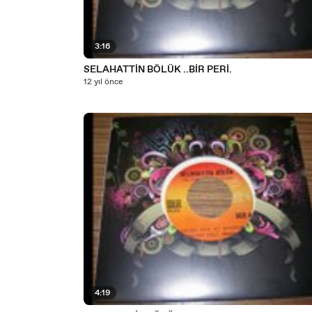
3:16
SELAHATTİN BÖLÜK ..BİR PERİ.
12 yıl önce
4:19