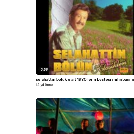
3:58
selahattin bölük e ait 1980 lerin bestesi mihribanı
12 yıl önce