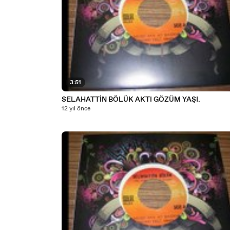
3:51
SELAHATTİN BÖLÜK AKTI GÖZÜM YAŞI.
12 yıl önce