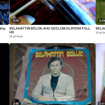
5:28
5:2
lip
SELAHATTİN BÖLÜK.AHU GÖZLÜM.KLİP2014 FULL
SELA
HD
12 yıl 
12 yıl önce
2:48
3:51