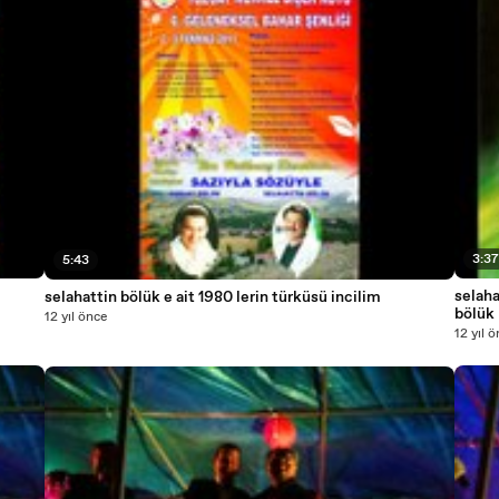
3:3
5:43
m
selaha
selahattin bölük e ait 1980 lerin türküsü incilim
bölük
12 yıl önce
12 yıl 