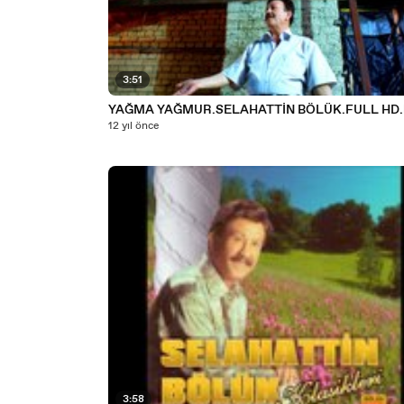
3:51
YAĞMA YAĞMUR.SELAHATTİN BÖLÜK.FULL HD.k
12 yıl önce
3:58