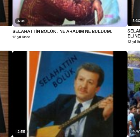
3:3
4:05
SELA
SELAHATTİN BÖLÜK . NE ARADIM NE BULDUM.
ELİNE
12 yıl önce
12 yıl 
4:4
2:55