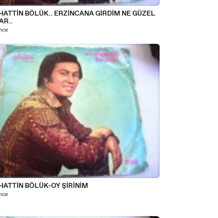
HATTİN BÖLÜK.. ERZİNCANA GİRDİM NE GÜZEL
AR..
önce
0
HATTİN BÖLÜK-OY ŞİRİNİM
önce