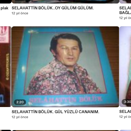
 plak
SELAHATTİN BÖLÜK..OY GÜLÜM GÜLÜM.
SELA
BAĞL
12 yıl önce
12 yıl 
3:3
2:20
SELA
SELAHATTİN BÖLÜK. GÜL YÜZLÜ CANANIM.
12 yıl 
12 yıl önce