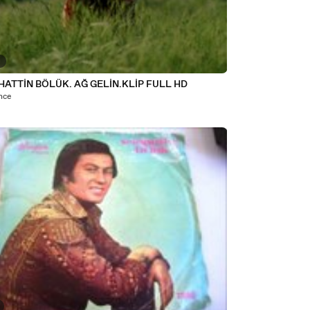
9
HATTİN BÖLÜK. AĞ GELİN.KLİP FULL HD
önce