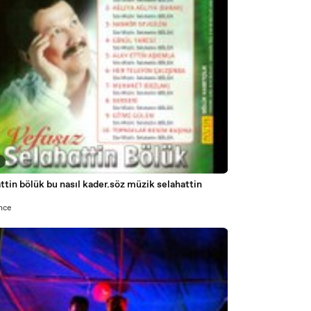
7
ttin bölük bu nasıl kader.söz müzik selahattin
önce