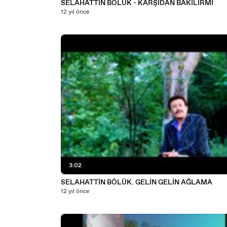
SELAHATTİN BÖLÜK - KARŞIDAN BAKILIRMI
12 yıl önce
3:02
SELAHATTİN BÖLÜK. GELİN GELİN AĞLAMA
12 yıl önce