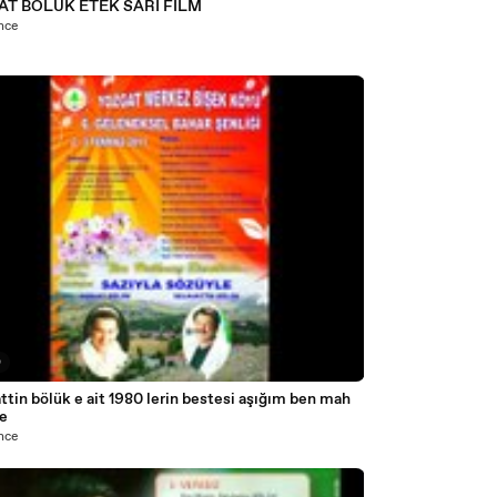
AT BÖLÜK ETEK SARI FİLM
önce
0
 e ait 1980 lerin bestesi aşığım ben mah
e
önce