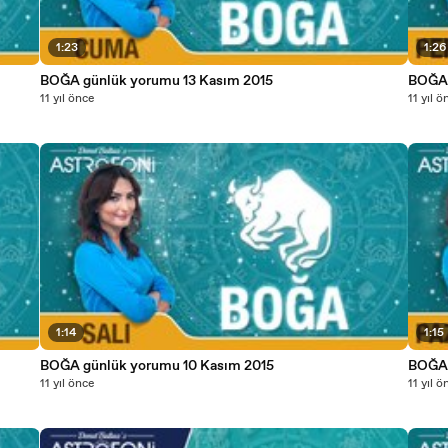
1:23
1:26
BOĞA günlük yorumu 13 Kasım 2015
BOĞA 
11 yıl önce
11 yıl ö
1:14
1:15
BOĞA günlük yorumu 10 Kasım 2015
BOĞA 
11 yıl önce
11 yıl ö