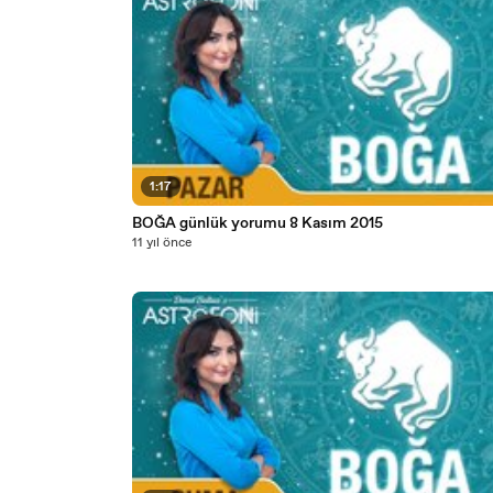
1:17
BOĞA günlük yorumu 8 Kasım 2015
11 yıl önce