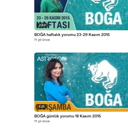
2:53
BOĞA haftalık yorumu 23-29 Kasım 2015
11 yıl önce
1:21
BOĞA günlük yorumu 18 Kasım 2015
11 yıl önce