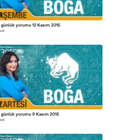
günlük yorumu 12 Kasım 2015
nce
günlük yorumu 9 Kasım 2015
nce