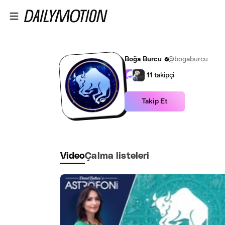
Ana içeriğe atla
Boğa Burcu
@bogaburcu
11
takipçi
Takip Et
Video
Çalma listeleri