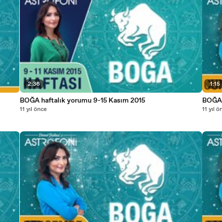
2:36
1:15
BOĞA haftalık yorumu 9-15 Kasım 2015
BOĞA 
11 yıl önce
11 yıl ö