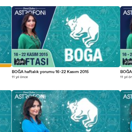
2:36
2:3
BOĞA haftalık yorumu 16-22 Kasım 2015
BOĞA 
11 yıl önce
11 yıl ö