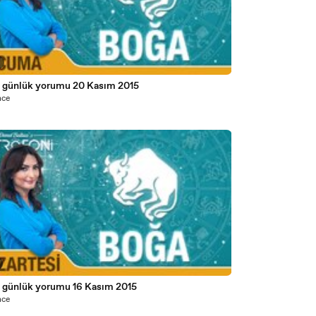
günlük yorumu 20 Kasım 2015
nce
günlük yorumu 16 Kasım 2015
nce