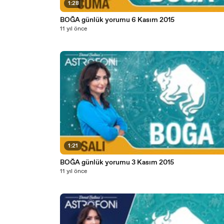
1:28
BOĞA günlük yorumu 6 Kasım 2015
11 yıl önce
1:21
BOĞA günlük yorumu 3 Kasım 2015
11 yıl önce