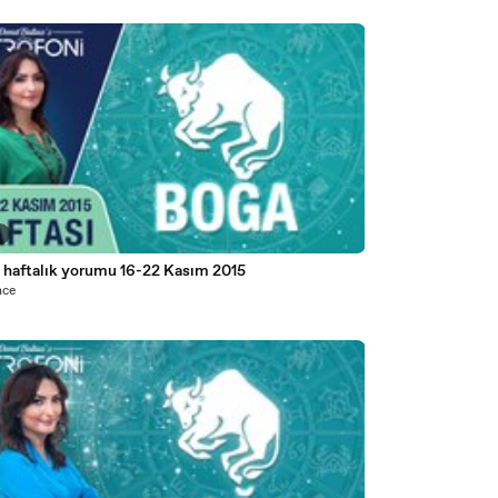
6
haftalık yorumu 16-22 Kasım 2015
nce