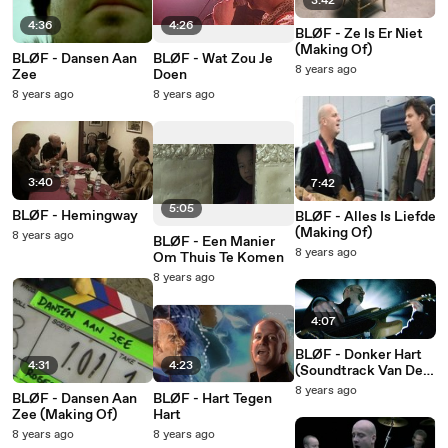
3:42
4:36
4:26
BLØF - Ze Is Er Niet
(Making Of)
BLØF - Dansen Aan
BLØF - Wat Zou Je
8 years ago
Zee
Doen
8 years ago
8 years ago
3:40
7:42
5:05
BLØF - Hemingway
BLØF - Alles Is Liefde
(Making Of)
8 years ago
BLØF - Een Manier
8 years ago
Om Thuis Te Komen
8 years ago
4:07
BLØF - Donker Hart
4:31
4:23
(Soundtrack Van De
Film ‘Een Manier Om
8 years ago
BLØF - Dansen Aan
BLØF - Hart Tegen
Thuis Te Komen’ /
Zee (Making Of)
Hart
Live)
8 years ago
8 years ago