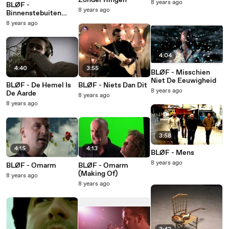
Zonder Ringen
8 years ago
BLØF -
8 years ago
Binnenstebuiten
(Yele)
8 years ago
4:04
4:40
3:55
BLØF - Misschien
Niet De Eeuwigheid
BLØF - De Hemel Is
BLØF - Niets Dan Dit
8 years ago
De Aarde
8 years ago
8 years ago
3:58
4:15
4:13
BLØF - Mens
8 years ago
BLØF - Omarm
BLØF - Omarm
(Making Of)
8 years ago
8 years ago