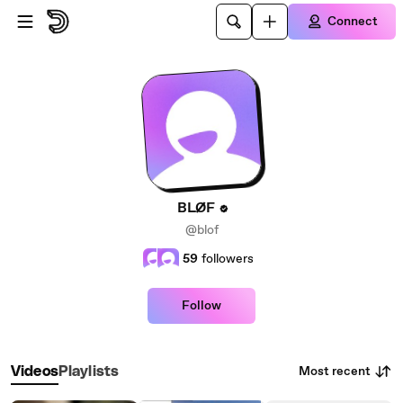
Skip to main content
Connect
BLØF
@blof
59
followers
Follow
Most recent
Videos
Playlists