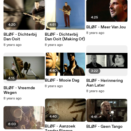
4:25
4:20
4:51
BLØF - Meer Van Jou
8 years ago
BLØF - Dichterbij
BLØF - Dichterbij
Dan Ooit
Dan Ooit (Making Of)
8 years ago
8 years ago
4:40
3:22
4:15
BLØF - Mooie Dag
BLØF - Herinnering
Aan Later
8 years ago
BLØF - Vreemde
8 years ago
Wegen
8 years ago
4:40
4:41
6:03
BLØF - Aanzoek
BLØF - Geen Tango