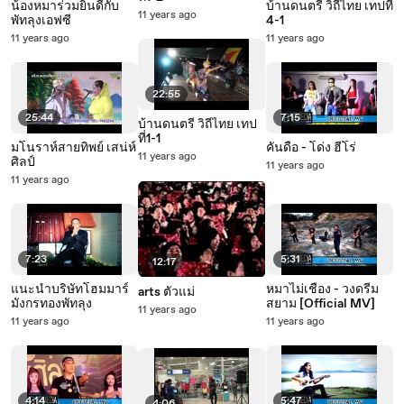
น้องหมาร่วมยินดีกับ
บ้านดนตรี วิถีไทย เทปที่
11 years ago
พัทลุงเอฟซี
4-1
11 years ago
11 years ago
22:55
25:44
7:15
บ้านดนตรี วิถีไทย เทป
ที่1-1
มโนราห์สายทิพย์ เสน่ห์
คันดือ - โด่ง ฮีโร่
11 years ago
ศิลป์
11 years ago
11 years ago
7:23
5:31
12:17
แนะนำบริษัทโฮมมาร์
หมาไม่เชื่อง - วงดรีม
arts ตัวแม่
มังกรทองพัทลุง
สยาม [Official MV]
11 years ago
11 years ago
11 years ago
4:14
5:47