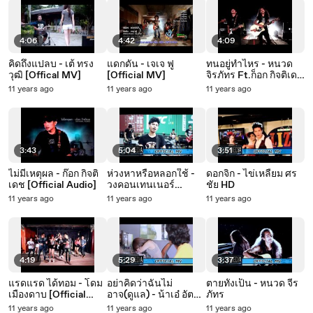
4:06
4:42
4:09
คิดถึงแปลบ - เต้ ทรง
แดกดัน - เจเจ ฟู
ทนอยู่ทำไหร - หนวด
วุฒิ [Offical MV]
[Official MV]
จิรภัทร Ft.ก็อก กิจติเดช
[Official MV]
11 years ago
11 years ago
11 years ago
3:43
5:04
3:51
ไม่มีเหตุผล - ก๊อก กิจติ
ห่วงหาหรือหลอกใช้ -
ดอกจิก - ไข่เหลี้ยม ศร
เดช [Official Audio]
วงคอนเทนเนอร์
ชัย HD
[Official MV]
11 years ago
11 years ago
11 years ago
4:19
5:29
3:37
แรดแรด ได้ทอม - โดม
อย่าคิดว่าฉันไม่
ตายทั้งเป็น - หนวด จีร
เมืองดาบ [Official
อาจ(ดูแล) - น้าเอ๋ อัตตา
ภัทร
MV]
[Official MV]
11 years ago
11 years ago
11 years ago