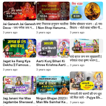
@bhaktibhajankirtan
Sherawali Ki, ~
k ~
@bhaktibhajankirtan
@bhaktibhajankirtan
3:43
12:24
8:06
Jai Ganesh Jai Ganesh
कष्ट निवारक हनुमान चालीसा
विशेष सोमवार भजन - ॐ नमः
Deva - जय गणेश जय गणेश
| Non Stop Hanuman
शिवाय - भोले बाबा भक्ति गीत
- Morning Ganesh
Chalisa | Pujya Shri
- भक्ति भजन कीर्तन ~
3 years ago
3 years ago
3 years ago
Aarti -
Devendra Ji Maharaj
@Bhakti Bhajan
@bhaktibhajankirtan
Shri Ayodhya ji ~
Kirtan
@bhaktibhajankirtan
6:19
8:03
4:44
राधे ब्रज जन मन सुखकारी |
स्पेशल राधा कृष्ण भजन |
Jagat ke Rang Kya
Aarti Kunj Bihari Ki
Radhe Braj Jan Man
Dekhu || Famous
Shree Krishna Aarti -
3 years ago
Sukhkari |
Krishna Devotional
Devotional Song
3 years ago
3 years ago
@BhaktiBhajanKirtan
Song || Devi
#Bhakti Bhajan Kirtan
Chitralekha Ji
#Bhakti Geet ~
@bhaktibhajankirtan
7:16
27:32
7:57
गणपती तेरे चरणों की पग धूल
जो मिल जाये - Pujya Shri
Jag Janani Hai Maa
Nirgun Bhajan 2023 l
Devendra Ji Maharaj ~
Jagdambe Sherawali
Man Me Samhal Ke
3 years ago
@bhaktibhajankirtan