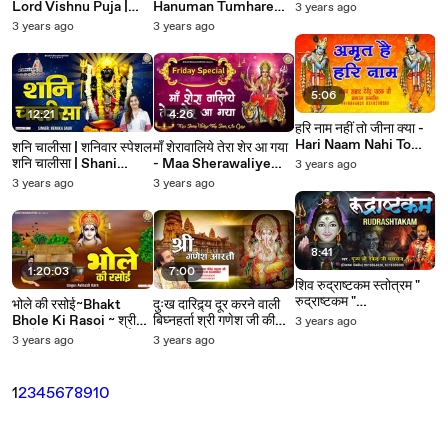
Shri Ram Bhajan ~
Lord Vishnu Puja |
Hanuman Tumhare
3 years ago
Mere Ram Aa Jate
Yogini Ekadashi 2023
Charno Me -
3 years ago
3 years ago
Saamne ~
~ #Gyaras Bhakti ~
Devendra Pathak Ji
@bhaktibhajankirtan
@bhaktibhajankirtan
Maharaj ~ Best
Hanuman Bhajan ~
@BhaktiBhajanKirtan
5:06
12:21
4:26
हरि नाम नहीं तो जीना क्या -
Hari Naam Nahi To
शनि चालीसा | शनिवार स्पेशल
माँ शेरावालिये तेरा शेर आ गया
Jina Kya - Poojy
शनि चालीसा | Shani
- Maa Sherawaliye
3 years ago
Shree Devendra
Chalisa | Jai Shani
Tera Sher Aa Gaya -
3 years ago
3 years ago
Pathak Ji Maharaj ~
Maharaj ~
Mata Bhajan -
Best Bhajan ~
@BhaktiBhajanKirtan
@BhaktiBhajanKirtan
@bhaktibhajankirtan
8:41
1:20:03
7:00
शिव रुद्राष्टकम स्तोत्रम "
रुद्राष्टकम "
भोले की रसोई~Bhakt
दुःख दारिद्र्य दूर करने वाली
Rudrashtakam | पूज्य
Bhole Ki Rasoi ~ श्री
बिघ्नहर्ता श्री गणेश जी की
3 years ago
श्री देवेन्द्र जी महाराज |
राम के भक्त भोला ने बनाई
आरती - Devendra
3 years ago
3 years ago
Shiv Bhajan ~
रसोई ~ Bhakt Or
Pathak ji ~
@bhaktibhajankirtan
Bhagwan ki Katha ~
@bhaktibhajankirtan
@bhaktibhajankirtan
1
2
3
4
5
6
7
8
9
10