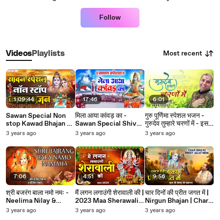
Follow
Most recent
Videos
Playlists
1:09:44
17:46
6:01
Sawan Special Non
मिला आया कांवड़ का -
गुरु पूर्णिमा स्पेशल भजन -
stop Kawad Bhajan ~
Sawan Special Shiv
गुरुदेव तुम्हारे चरणों में - इस
Bholenath Bhajan ~
Bhajan - Mela Aaya
भजन के माध्यम से अपने
3 years ago
3 years ago
3 years ago
Sawan Bhajan ~
Kanwad Ka - Nonstop
गुरूजी को याद करे ~
@bhaktibhajankirtan
Sawan Shiv Bhajan ~
@bhaktibhajankirtan
@bhaktibhajankirtan
7:06
4:51
9:56
श्री बजरंग बाला नमो नमः -
मैं लगन लगाउंगी शेरावाली की |
चार दिनों की प्रीत जगत में |
Neelima Nilay &
2023 Maa Sherawali
Nirgun Bhajan | Char
Simrat Singh ~ Best
Ke Bhajan | Main
Dino Ki Preet l
3 years ago
3 years ago
3 years ago
Mehandipur Balaji ~
Lagan Lagaungi
PujyaDevendraPatha