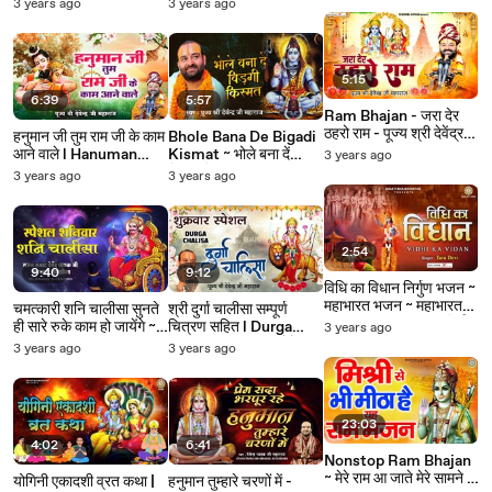
Ki Katha | जग जननी है माँ
Dekho l मन में संभल के
3 years ago
3 years ago
जगदम्बे शेरावाली l Durga
देखो दो दिन की ज़िन्दगी है ~
Mata Katha ~
@bhaktibhajankirtan
@bhaktibhajankirtan
5:15
6:39
5:57
Ram Bhajan - जरा देर
ठहरो राम - पूज्य श्री देवेंद्र
हनुमान जी तुम राम जी के काम
Bhole Bana De Bigadi
जी महाराज - इस सदी का
आने वाले l Hanuman
Kismat ~ भोले बना दें
3 years ago
सबसे प्यारा राम भजन ~
Bhajan 2023 -
बिगड़ी किस्मत ~ पूज्य श्री
3 years ago
3 years ago
@bhaktibhajankirtan
PujyaDevendraPatha
देवेन्द्र जी महाराज अयोध्या
k ~
जी ~
@bhaktibhajankirtan
@bhaktibhajankirtan
2:54
9:40
9:12
विधि का विधान निर्गुण भजन ~
महाभारत भजन ~ महाभारत
चमत्कारी शनि चालीसा सुनते
श्री दुर्गा चालीसा सम्पूर्ण
सत्संगी भजन ~ 2023 निर्गुण
ही सारे रुके काम हो जायेंगे ~
चित्रण सहित l Durga
3 years ago
भजन ~ सत्संगी भजन ~
Pujye Shree
Chalisa l पूज्य श्री देवेन्द्र
3 years ago
3 years ago
@bhaktibhajankirtan
Devendra Ji Maharaj
जी महाराज ~
Ayodhya Ji ~
@bhaktibhajankirtan
#ShaniDev ~
@bhaktibhajankirtan
23:03
4:02
6:41
Nonstop Ram Bhajan
~ मेरे राम आ जाते मेरे सामने ~
योगिनी एकादशी व्रत कथा |
हनुमान तुम्हारे चरणों में -