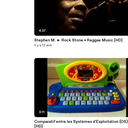
4:37
Stephen M. ► Rock Stone • Reggae Music [HD]
il y a 12 ans
3:11
Comparatif entre les Systèmes d'Exploitation (OS)
[HD]