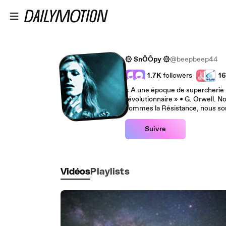
Passer au contenu principal
۞ SnÔÔpy ۞
@beepbeep44
1.7K
followers
1
« A une époque de supercherie un
révolutionnaire » • G. Orwell. 
sommes la Résistance, nous so
Suivre
Vidéos
Playlists