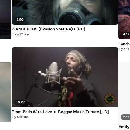
3:50
WANDERERS (Évasion Spatiale) • [HD]
il y a 10 ans
4:17
Lands
il y a 1
10:27
From Paris With Love ► Reggae Music Tribute [HD]
il y a 11 ans
2:17