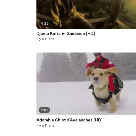
4:28
Djama Keïta ► Guidance [HD]
il y a 11 ans
1:10
Adorable Chiot d'Avalanches [HD]
il y a 11 ans