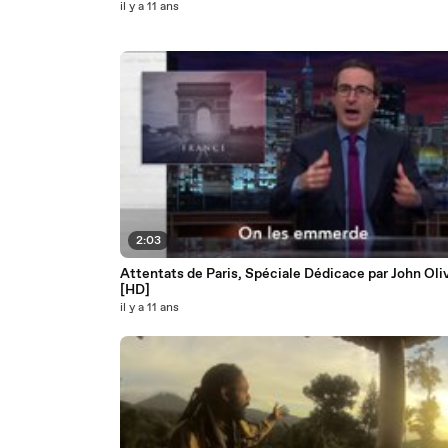
il y a 11 ans
2:03
Attentats de Paris, Spéciale Dédicace par John Oli
[HD]
il y a 11 ans