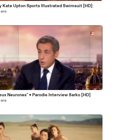
y Kate Upton Sports Illustrated Swimsuit [HD]
2 ans
Deux Neurones" • Parodie Interview Sarko [HD]
2 ans