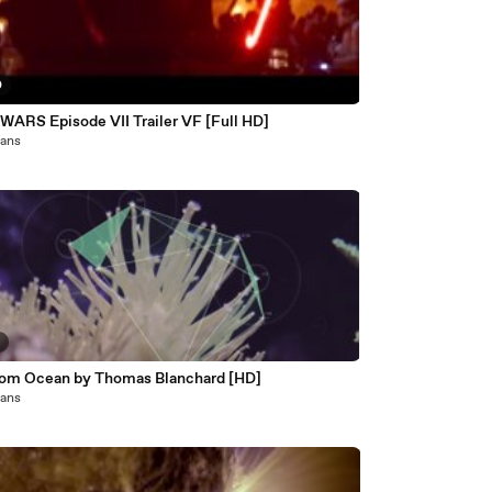
0
STAR WARS Episode VII Trailer VF [Full HD]
1 ans
5
om Ocean by Thomas Blanchard [HD]
1 ans