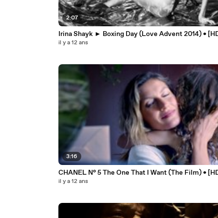
2:07
Irina Shayk ► Boxing Day (Love Advent 2014) • [H
il y a 12 ans
3:16
CHANEL N° 5 The One That I Want (The Film) • [H
il y a 12 ans