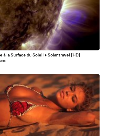
6
 à la Surface du Soleil ♦ Solar travel [HD]
1 ans
6