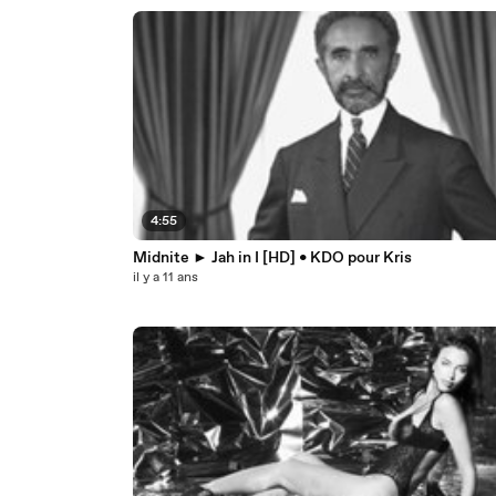
4:55
Midnite ► Jah in I [HD] • KDO pour Kris
il y a 11 ans