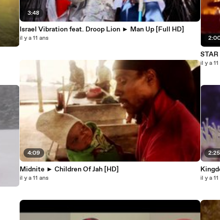
3:48
Israel Vibration feat. Droop Lion ► Man Up [Full HD]
il y a 11 ans
2:0
il y a 1
4:09
2:2
Midnite ► Children Of Jah [HD]
Kingd
il y a 11 ans
il y a 1