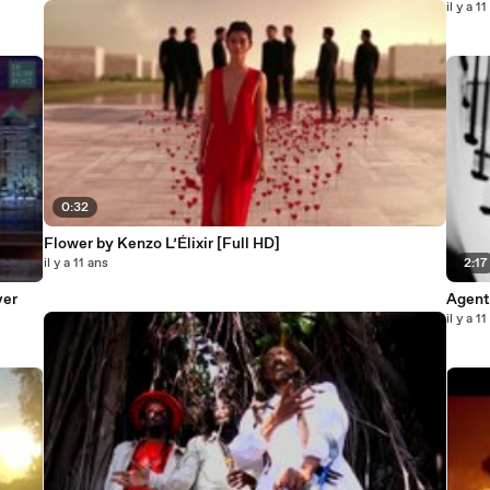
il y a 1
0:32
Flower by Kenzo L’Élixir [Full HD]
il y a 11 ans
2:17
ver
Agent
il y a 1