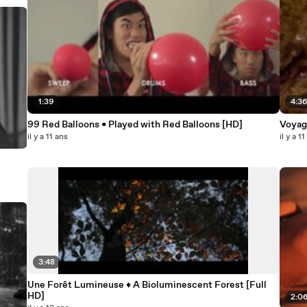
1:39
4:3
99 Red Balloons • Played with Red Balloons [HD]
Voyage
il y a 11 ans
il y a 1
3:48
Une Forêt Lumineuse ♦ A Bioluminescent Forest [Full
HD]
2:0