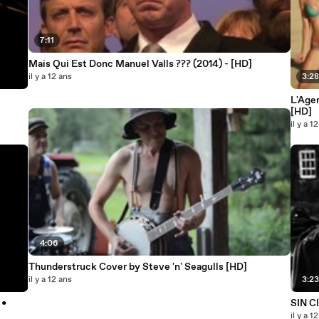
7:11
Mais Qui Est Donc Manuel Valls ??? (2014) - [HD]
il y a 12 ans
3:2
L'Age
[HD]
il y a 1
4:06
Thunderstruck Cover by Steve 'n' Seagulls [HD]
il y a 12 ans
3:2
 •
SIN CI
il y a 1