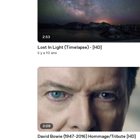
2:53
Lost In Light (Timelapse) - [HD]
il y a 10 ans
3:09
David Bowie (1947-2016) Hommage/Tribute [HD]