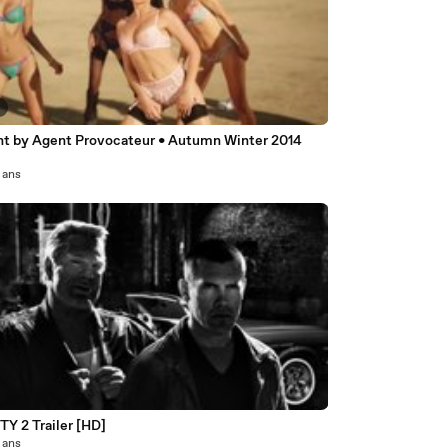
8
nt by Agent Provocateur • Autumn Winter 2014
2 ans
3
TY 2 Trailer [HD]
2 ans