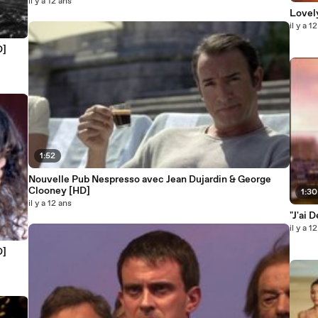
il y a 12 ans
Lovel
il y a 1
D]
1:52
Nouvelle Pub Nespresso avec Jean Dujardin & George
Clooney [HD]
1:30
il y a 12 ans
"J'ai 
il y a 1
D]