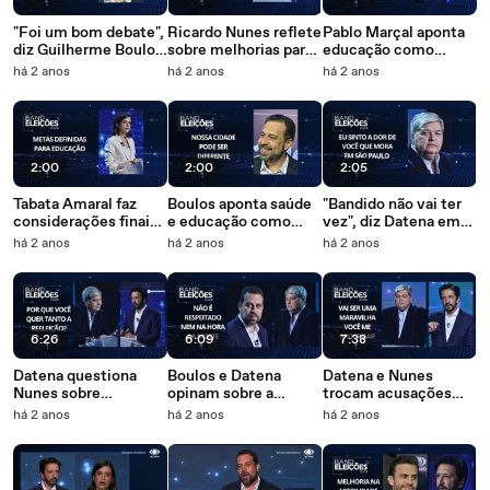
"Foi um bom debate",
Ricardo Nunes reflete
Pablo Marçal aponta
diz Guilherme Boulos
sobre melhorias para
educação como
após o primeiro
SP em considerações
sendo prioridade para
há 2 anos
há 2 anos
há 2 anos
debate
finais
São Paulo
2:00
2:00
2:05
Tabata Amaral faz
Boulos aponta saúde
"Bandido não vai ter
considerações finais
e educação como
vez", diz Datena em
e destaca metas de
prioridades: "São
considerações finais
há 2 anos
há 2 anos
há 2 anos
educação
Paulo pode ser para
todos"
6:26
6:09
7:38
Datena questiona
Boulos e Datena
Datena e Nunes
Nunes sobre
opinam sobre a
trocam acusações
propostas de governo
privatização dos
durante debate
há 2 anos
há 2 anos
há 2 anos
cemitérios de São
Paulo