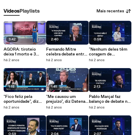
Mais recentes
Vídeos
Playlists
3:42
2:40
0:58
AGORA: tiroteio
Fernando Mitre
"Nenhum deles têm
deixa 1 morto e 3
celebra debate entre
coragem de
baleados no
candidatos de SP:
perguntar para mim",
há 2 anos
há 2 anos
há 2 anos
aeroporto de
'Salto de qualidade'
diz Tabata Amaral
Guarulhos
após debate
1:15
1:41
2:13
"Fico feliz pela
"Me causou um
Pablo Marçal faz
oportunidade", diz
prejuízo", diz Datena
balanço de debate na
Nunes após
sobre Nunes após o
Band: "Eu não sou
há 2 anos
há 2 anos
há 2 anos
participação no
debate
político"
debate na Band
0:59
2:04
2:07