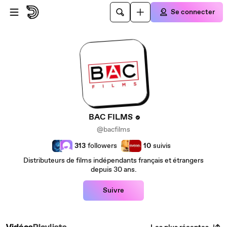
Passer au contenu principal
Se connecter
BAC FILMS
@bacfilms
313
followers
10
suivis
Distributeurs de films indépendants français et étrangers
depuis 30 ans.
Suivre