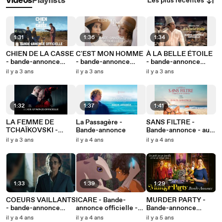
Les plus récentes
Vidéos
Playlists
1:31
1:36
1:34
CHIEN DE LA CASSE
C'EST MON HOMME
À LA BELLE ÉTOILE
- bande-annonce
- bande-annonce
- bande-annonce
officielle
officielle
officielle
il y a 3 ans
il y a 3 ans
il y a 3 ans
1:32
1:37
1:41
LA FEMME DE
La Passagère -
SANS FILTRE -
TCHAÏKOVSKI -
Bande-annonce
Bande-annonce - au
bande-annonce
cinéma le 28
il y a 3 ans
il y a 4 ans
il y a 4 ans
officielle
septembre
1:33
1:39
1:29
COEURS VAILLANTS
ICARE - Bande-
MURDER PARTY -
- bande-annonce
annonce officielle -
Bande-annonce
officielle - au cinéma
Au cinéma le 30 mars
officielle - au cinéma
il y a 4 ans
il y a 4 ans
il y a 5 ans