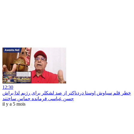
12:30
خطر قلم سیاوش اوستا دردناکتر از صد لشکلر برای رژیم لذا براش
حسن عباسی فرمانده حماس ساختند
il y a 5 mois