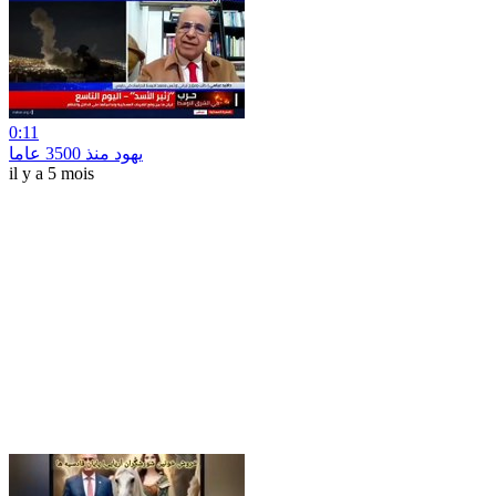
0:11
یهود منذ 3500 عاما
il y a 5 mois