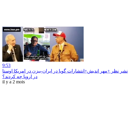
9:53
نشر نظر +مهر اندیش+انتشارات گویا در ایران-بیزن در امریکا اوستا
در اروپا چه کردند؟
il y a 2 mois