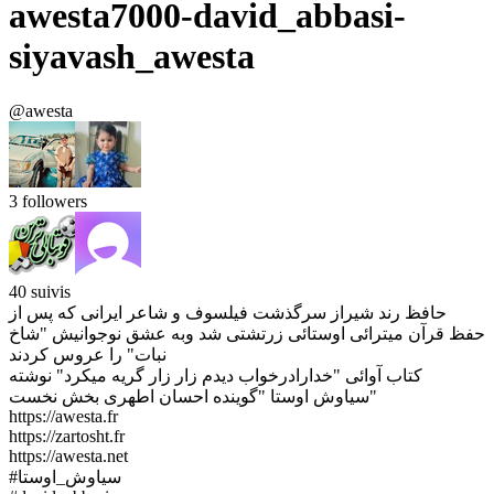
awesta7000-david_abbasi-
siyavash_awesta
@awesta
3
followers
40
suivis
حافظ رند شیراز سرگذشت فیلسوف و شاعر ایرانی که پس از
حفظ قرآن میترائی اوستائی زرتشتی شد وبه عشق نوجوانیش "شاخ
نبات" را عروس کردند
کتاب آوائی "خدارادرخواب دیدم زار زار گریه میکرد" نوشته
"سیاوش اوستا "گوینده احسان اطهری بخش نخست
https://awesta.fr
https://zartosht.fr
https://awesta.net
#سیاوش_اوستا