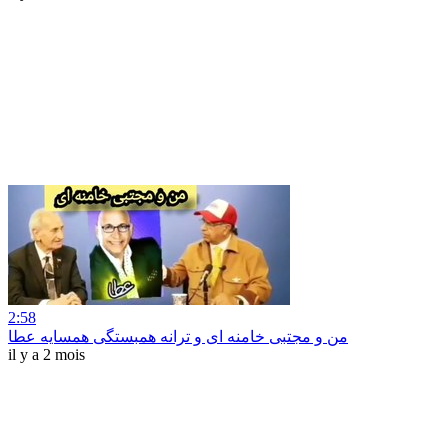
2:58
من و مجتبی خامنه ای و ترانه همبستگی همسایه عطا
il y a 2 mois