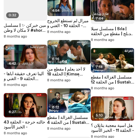
4:54
0:32
7:54
ميرال لم تستطع الخروج
مين خبركن ✨ | مسلسل
- الحلقة 10 - الغني و
مسلسل سيلا | Sıla |
لا مكان لا وطن #shorts
الفقيرة
8 months ago
مدبلج | مقطع من الحلقة
#YersizYurtsuz
8 months ago
24 | نحنا شو ذنبنا
8 months ago
#مسلسلات_تركية
6:16
4:42
7:18
لا أحد يعلم | مقطع من
ألينا تعرف حقيقة أباها -
الحلقة 18 | Kimse
مسلسل الغزالة | مقطع
الحلقة 9 - الغني و
Bilmez | رح نأخذ بالثأر
8 months ago
من الحلقة 12 | Sustalı
الفقيرة
والإنتقام
8 months ago
Ceylan | جيلان تخرج
8 months ago
الرصاصة
6:12
6:27
5:10
مسلسل الغزالة | مقطع
حالته حرجة - الحلقة 43
من الحلقة 4 | Sustalı
هل آسية معجبة بتايلان ؟
- الخبز الأسود
Ceylan | صدمة فرحات
8 months ago
- الحلقة 11 - الخبز الأسود
8 months ago
8 months ago