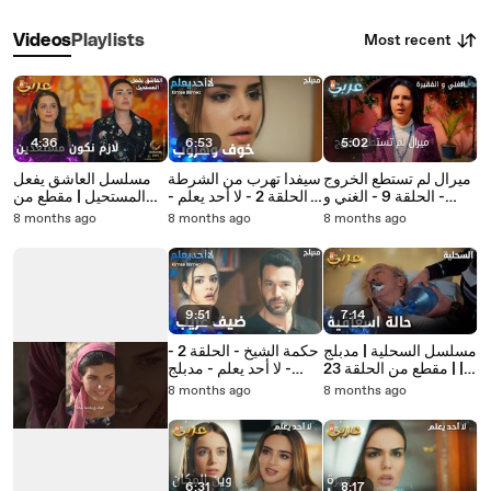
Most recent
Videos
Playlists
4:36
6:53
5:02
ميرال لم تستطع الخروج
سيفدا تهرب من الشرطة
مسلسل العاشق يفعل
- الحلقة 9 - الغني و
- الحلقة 2 - لا أحد يعلم -
المستحيل | مقطع من
الفقيرة
مدبلج - Kimse Bilmez
الحلقة 19 | Seven Ne
8 months ago
8 months ago
8 months ago
Yapmaz | هل سيقعان
بالفخ
9:51
7:14
مسلسل السحلية | مدبلج
حكمة الشيخ - الحلقة 2 -
| مقطع من الحلقة 23 |
لا أحد يعلم - مدبلج -
atv عربي | Kertenkele
Kimse Bilmez
8 months ago
8 months ago
| دخول الجد المشفى
6:31
8:17