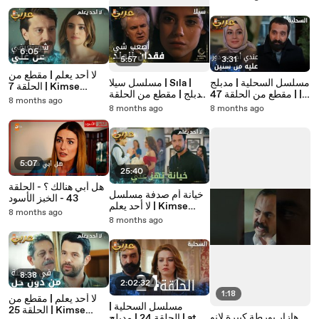
6:05
5:57
3:31
لا أحد يعلم | مقطع من
مسلسل السحلية | مدبلج
مسلسل سيلا | Sıla |
الحلقة 7 | Kimse
| مقطع من الحلقة 47 |
مدبلج | مقطع من الحلقة
Bilmez | توجة تساعد
8 months ago
atv عربي | Kertenkele
45 | مارح تعرفي معناه
8 months ago
8 months ago
أورجار
| كمان عندي أخ
تفقدي الولد
5:07
25:40
هل أبي هنالك ؟ - الحلقة
خيانة أم صدفة مسلسل
43 - الخبز الأسود
لا أحد يعلم | Kimse
8 months ago
Bilmez
8 months ago
8:38
2:02:32
1:18
لا أحد يعلم | مقطع من
مسلسل السحلية |
الحلقة 25 | Kimse
هازار بورطة كبيرة لانو
الحلقة 24 | مدبلج | atv