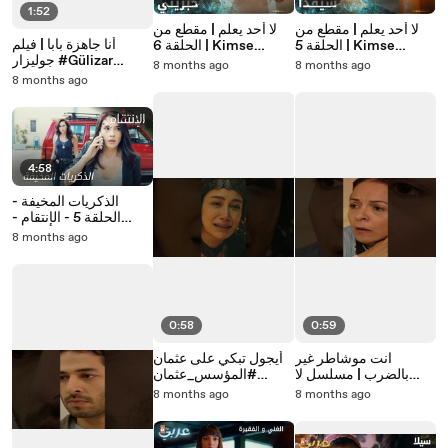
1:52
لا أحد يعلم | مقطع من
لا أحد يعلم | مقطع من
أنا جاهزة بابا | فيلم
الحلقة 5 | Kimse
الحلقة 6 | Kimse
جوليزار #Gülizar
Bilmez | هل بنت شو عم
Bilmez | توجة تستدرج
8 months ago
8 months ago
#shorts
تعمل هون
دويغو
8 months ago
#مسلسلات_تركية
4:58
الذكريات المخيفة -
الحلقة 5 - الإنتقام -
مدبلج
8 months ago
0:58
0:59
انت موشاطر غير
أيجول تبكي على عثمان
بالضرب | مسلسل لا
#المؤسس_عثمان
مكان لا وطن #shorts
#shorts @atvarabic
8 months ago
8 months ago
#YersizYurtsuz
#مسلسلات_تركية