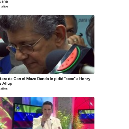
uana
0 años
4
era de Con el Mazo Dando le pidió "sexo" a Henry
 Allup
 años