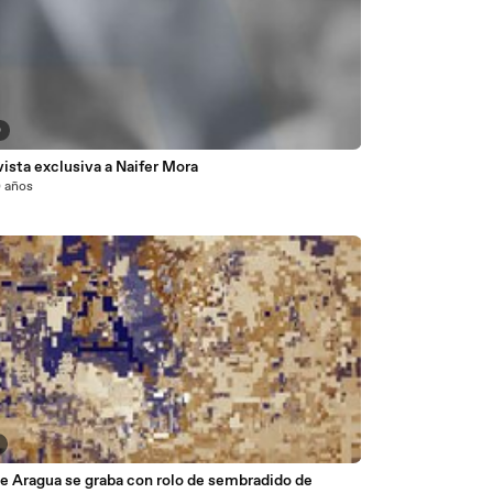
0
ista exclusiva a Naifer Mora
0 años
e Aragua se graba con rolo de sembradido de