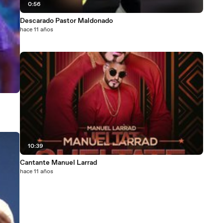
0:56
Descarado Pastor Maldonado
hace 11 años
10:39
Cantante Manuel Larrad
hace 11 años