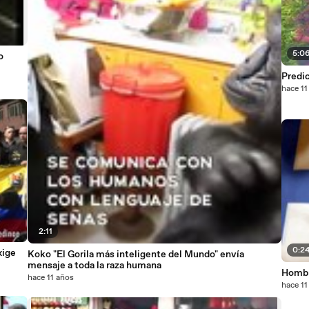
5:0
o
Predi
hace 11
2:11
0:2
xige
Koko "El Gorila más inteligente del Mundo" envía
mensaje a toda la raza humana
Hombr
hace 11 años
hace 11