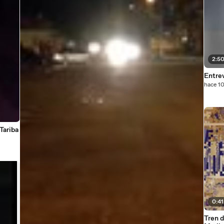
2:5
Entrev
hace 1
Tariba
0:41
Tren d