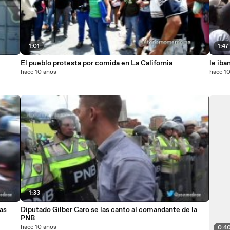
1:01
1:47
El pueblo protesta por comida en La California
le iba
hace 10 años
hace 1
1:33
as
Diputado Gilber Caro se las canto al comandante de la
PNB
hace 10 años
0:4