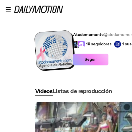
Saltar al contenido principal
Atodomomento
@atodomomen
18
seguidores
1
sus
Seguir
Vídeos
Listas de reproducción