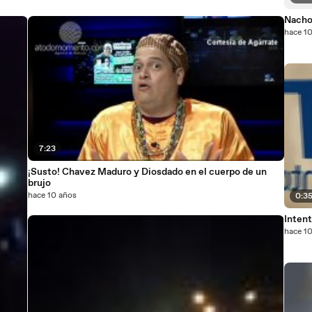
Nach
hace 1
7:23
¡Susto! Chavez Maduro y Diosdado en el cuerpo de un
brujo
hace 10 años
0:3
Intent
hace 1