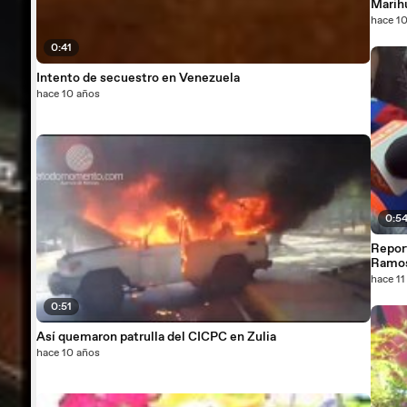
Marih
hace 1
0:41
Intento de secuestro en Venezuela
hace 10 años
0:5
Report
Ramos
hace 11
0:51
Así quemaron patrulla del CICPC en Zulia
hace 10 años