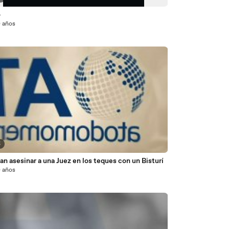
o
0 años
5
an asesinar a una Juez en los teques con un Bisturí
0 años