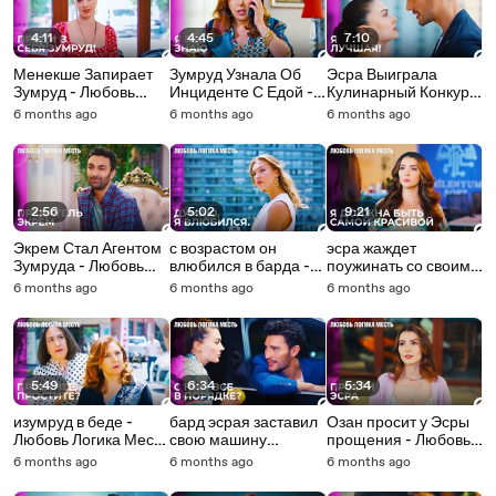
4:11
4:45
7:10
Менекше Запирает
Зумруд Узнала Об
Эсра Выиграла
Зумруд - Любовь
Инциденте С Едой -
Кулинарный Конкурс
Логика Месть 8
Любовь Логика Месть
- Любовь Логика
6 months ago
6 months ago
6 months ago
Серия
8 Серия
Месть 8 Серия
2:56
5:02
9:21
Экрем Стал Агентом
с возрастом он
эсра жаждет
Зумруда - Любовь
влюбился в барда -
поужинать со своим
Логика Месть 8
Любовь Логика Месть
бардом - Любовь
6 months ago
6 months ago
6 months ago
Серия - Любовь
7 Серия
Логика Месть 7
Логика Месть
Серия
5:49
6:34
5:34
изумруд в беде -
бард эсрая заставил
Озан просит у Эсры
Любовь Логика Месть
свою машину
прощения - Любовь
7 Серия
помыться - Любовь
Логика Месть 7
6 months ago
6 months ago
6 months ago
Логика Месть 7
Серия
Серия