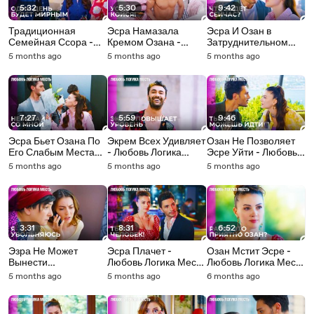
5:32
5:30
9:42
Традиционная
Эсра Намазала
Эсра И Озан в
Семейная Ссора -
Кремом Озана -
Затруднительном
Любовь Логика Месть
Любовь Логика Месть
Положении- Любовь
5 months ago
5 months ago
5 months ago
10 Серия
9 Серия
Логика Месть 9
Серия
7:27
5:59
9:46
Эсра Бьет Озана По
Экрем Всех Удивляет
Озан Не Позволяет
Его Слабым Местам
- Любовь Логика
Эсре Уйти - Любовь
- Любовь Логика
Месть 9 Серия
Логика Месть 9
5 months ago
5 months ago
5 months ago
Месть 9 Серия
Серия
3:31
8:31
6:52
Эзра Не Может
Эсра Плачет -
Озан Мстит Эсре -
Вынести
Любовь Логика Месть
Любовь Логика Месть
Происходящее -
8 Серия - Любовь
8 Серия
5 months ago
5 months ago
6 months ago
Любовь Логика Месть
Логика Месть
8 Серия