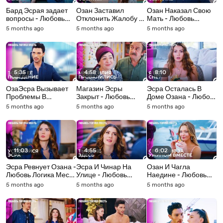
Бард Эсрая задает
Озан Заставил
Озан Наказал Свою
вопросы - Любовь
Отклонить Жалобу -
Мать - Любовь
Логика Месть 11
Любовь Логика Месть
Логика Месть 10
5 months ago
5 months ago
5 months ago
Серия
10 Серия
Серия
5:35
4:58
8:10
ОзаЭсра Вызывает
Магазин Эсры
Эсра Осталась В
Проблемы В
Закрыт - Любовь
Доме Озана - Любовь
Компании - Любовь
Логика Месть 10
Логика Месть 10
5 months ago
5 months ago
5 months ago
Логика Месть 10
Серия
Серия
Серия
11:03
4:55
6:02
Эсра Ревнует Озана -
Эсра И Чинар На
Озан И Чагла
Любовь Логика Месть
Улице - Любовь
Наедине - Любовь
10 Серия
Логика Месть 10
Логика Месть 10
5 months ago
5 months ago
5 months ago
Серия
Серия