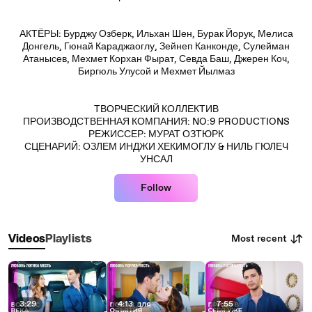
АКТЁРЫ: Бурджу Озберк, Ильхан Шен, Бурак Йорук, Мелиса
Донгель, Гюнай Караджаоглу, Зейнеп Канконде, Сулейман
Атанысев, Мехмет Корхан Фырат, Севда Баш, Джерен Коч,
Биргюль Улусой и Мехмет Йылмаз
ТВОРЧЕСКИЙ КОЛЛЕКТИВ
ПРОИЗВОДСТВЕННАЯ КОМПАНИЯ: NO:9 PRODUCTIONS
РЕЖИССЕР: МУРАТ ОЗТЮРК
СЦЕНАРИЙ: ОЗЛЕМ ИНДЖИ ХЕКИМОГЛУ & НИЛЬ ГЮЛЕЧ
УНСАЛ
Follow
Most recent
Videos
Playlists
3:29
4:13
7:55