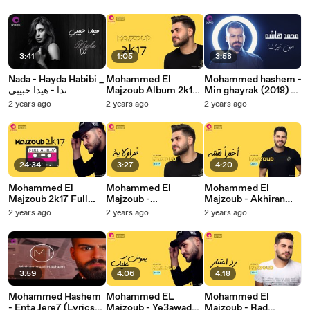
نانسي عجرم - سلمولي
نصرلله - ما فيك
عليه
3:41
1:05
3:58
Nada - Hayda Habibi _
Mohammed El
Mohammed hashem -
ندا - هيدا حبيبي
Majzoub Album 2k17
Min ghayrak (2018) _
محمد هاشم - مين غيرك
_ محمد المجذوب البوم
2 years ago
2 years ago
2 years ago
٢٠١٧
24:34
3:27
4:20
Mohammed El
Mohammed El
Mohammed El
Majzoub 2k17 Full
Majzoub -
Majzoub - Akhiran
Album _ محمد
FARAWLAYA 2K17 _
La2eito 2k17 _ محمد
2 years ago
2 years ago
2 years ago
المجذوب - أخيراً لقيته
محمد المجذوب -
المجذوب ٢٠١٧ الالبوم
كامل
فراولاية
(1080p_25fps_H264-
128kbit_AAC)
3:59
4:06
4:18
Mohammed Hashem
Mohammed EL
Mohammed El
- Enta Jere7 (Lyrics
Majzoub - Ye3awad
Majzoub - Rad