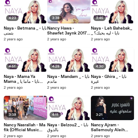
4:23
3:38
3:45
Naya - Betmana _ نايا -
Nancy Hawa -
Naya - Leh Bahebak_
بتمنى
Shawfet 3aynk 2017 _
_ نايا - ليه بحبك؟
نانسي حوا - شوفة عينك
2 years ago
2 years ago
2 years ago
4:51
4:28
4:30
Naya - Mama Ya
Naya - Mandam _ نايا -
Naya - Ghira _ نايا -
غيرة
ماندم
Mama _ نايا - ماما يا
ماما
2 years ago
2 years ago
2 years ago
3:39
4:11
3:21
Nancy Nasrallah - Ma
Naya - Belzou2 _ نايا -
Nancy Ajram -
fik (Official Music
بالذوق
Sallemouly Aleih
Video 2017) _ نانسي
(Official Audio) _
2 years ago
2 years ago
2 years ago