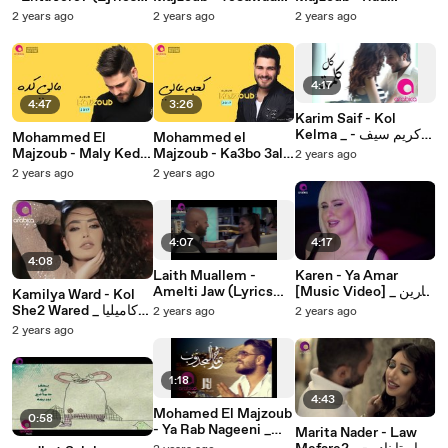
E3tibar 2k17 _ محمد
3aleik 2k17 _ محمد
Video 2018) _ محمد
2 years ago
2 years ago
2 years ago
المجذوب - رد اعتبار
المجذوب - يعوض عليك
هاشم - إنت جرح
4:17
4:47
3:26
Karim Saif - Kol
Kelma _ كريم سيف -
Mohammed El
Mohammed el
كل كلمة
Majzoub - Maly Keda
Majzoub - Ka3bo 3aly
2 years ago
2k17 _ محمد المجذوب -
2k17 _ محمد المجذوب -
2 years ago
2 years ago
كعبه عالي
مالي كده
4:07
4:17
4:08
Laith Muallem -
Karen - Ya Amar
Amelti Jaw (Lyrics
[Music Video] _ كارين
Kamilya Ward - Kol
- يا قمر
2019) _ _ليث معلم -
She2 Wared _ كاميليا
2 years ago
2 years ago
عملتي جو
ورد - كل شيء وارد
2 years ago
1:18
4:43
Mohamed El Majzoub
0:58
- Ya Rab Nageeni _
Marita Nader - Law
محمد المجذوب - يا رب