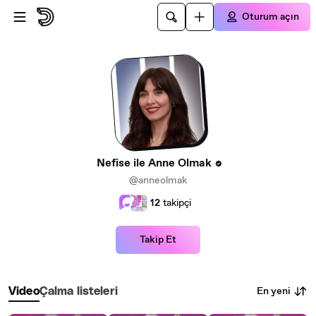
Ana içeriğe atla
Oturum açın
Nefise ile Anne Olmak
@anneolmak
12
takipçi
Takip Et
En yeni
Video
Çalma listeleri