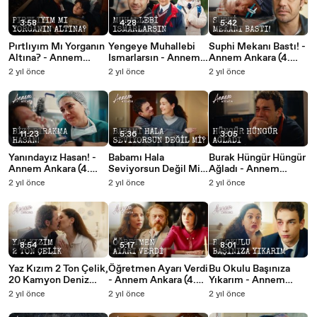
3:58
4:28
5:42
Pırtlıyım Mı Yorganın
Yengeye Muhallebi
Suphi Mekanı Bastı! -
Altına? - Annem
Ismarlarsın - Annem
Annem Ankara (4.
Ankara (4. Bölüm)
Ankara (4. Bölüm)
Bölüm)
2 yıl önce
2 yıl önce
2 yıl önce
11:23
5:36
3:05
Yanındayız Hasan! -
Babamı Hala
Burak Hüngür Hüngür
Annem Ankara (4.
Seviyorsun Değil Mi?
Ağladı - Annem
Bölüm)
- Annem Ankara (4.
Ankara (4. Bölüm)
2 yıl önce
2 yıl önce
2 yıl önce
Bölüm)
8:54
5:17
8:01
Yaz Kızım 2 Ton Çelik,
Öğretmen Ayarı Verdi
Bu Okulu Başınıza
20 Kamyon Deniz
- Annem Ankara (4.
Yıkarım - Annem
Kumu - Annem
Bölüm)
Ankara (3. Bölüm)
2 yıl önce
2 yıl önce
2 yıl önce
Ankara (4. Bölüm)