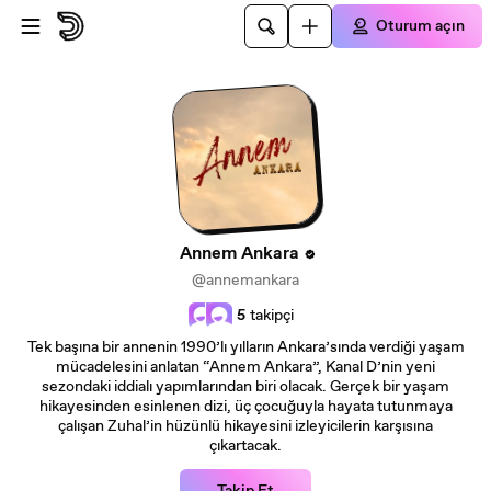
Ana içeriğe atla
Oturum açın
Annem Ankara
@annemankara
5
takipçi
Tek başına bir annenin 1990’lı yılların Ankara’sında verdiği yaşam
mücadelesini anlatan “Annem Ankara”, Kanal D’nin yeni
sezondaki iddialı yapımlarından biri olacak. Gerçek bir yaşam
hikayesinden esinlenen dizi, üç çocuğuyla hayata tutunmaya
çalışan Zuhal’in hüzünlü hikayesini izleyicilerin karşısına
çıkartacak.