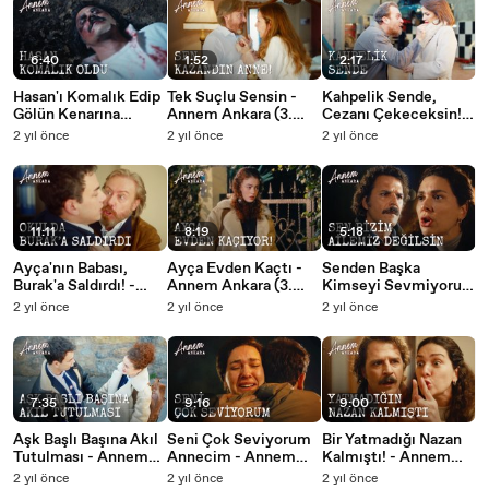
6:40
1:52
2:17
Hasan'ı Komalık Edip
Tek Suçlu Sensin -
Kahpelik Sende,
Gölün Kenarına
Annem Ankara (3.
Cezanı Çekeceksin! -
Attılar - Annem
Bölüm)
Annem Ankara (3.
2 yıl önce
2 yıl önce
2 yıl önce
Ankara (3. Bölüm)
Bölüm)
11:11
8:19
5:18
Ayça'nın Babası,
Ayça Evden Kaçtı -
Senden Başka
Burak'a Saldırdı! -
Annem Ankara (3.
Kimseyi Sevmiyorum
Annem Ankara (3.
Bölüm)
- Annem Ankara (3.
2 yıl önce
2 yıl önce
2 yıl önce
Bölüm)
Bölüm)
7:35
9:16
9:00
Aşk Başlı Başına Akıl
Seni Çok Seviyorum
Bir Yatmadığı Nazan
Tutulması - Annem
Annecim - Annem
Kalmıştı! - Annem
Ankara (3. Bölüm)
Ankara (3. Bölüm)
Ankara (3. Bölüm)
2 yıl önce
2 yıl önce
2 yıl önce