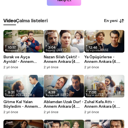
Takip Et
En yeni
Video
Çalma listeleri
10:17
3:04
12:46
Burak ve Ayça
Nazan Silah Çekti! -
Ya Öpüşürlerse -
Ayrıldı! - Annem
Annem Ankara (4.
Annem Ankara (4.
Ankara (4. Bölüm)
Bölüm)
Bölüm)
2 yıl önce
2 yıl önce
2 yıl önce
9:31
4:39
7:00
Gitme Kal Yalan
Ablamdan Uzak Dur! -
Zuhal Kafa Attı -
Söyledim - Annem
Annem Ankara (4.
Annem Ankara (4.
Ankara (4. Bölüm)
Bölüm)
Bölüm)
2 yıl önce
2 yıl önce
2 yıl önce