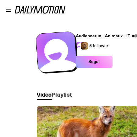
Passa al contenuto principale
Audiencerun - Animaux - IT
@
5
follower
Segui
Video
Playlist