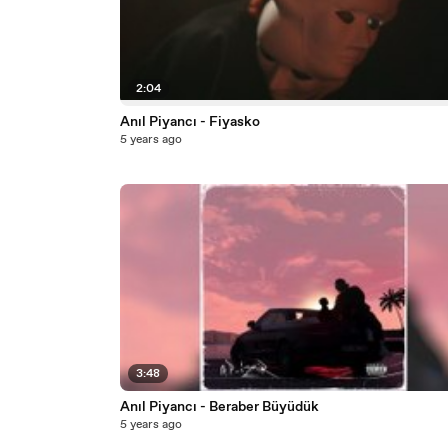
2:04
Anıl Piyancı - Fiyasko
5 years ago
3:48
Anıl Piyancı - Beraber Büyüdük
5 years ago