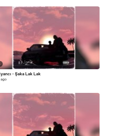
4
iyancı - Şaka Lak Lak
 ago