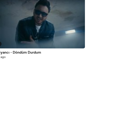
Piyancı - Döndüm Durdum
 ago