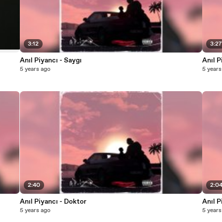
3:12
3:2
Anıl Piyancı - Saygı
Anıl P
5 years ago
5 years
2:40
2:0
Anıl Piyancı - Doktor
Anıl P
5 years ago
5 years