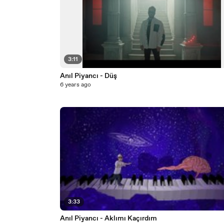
3:11
Anıl Piyancı - Düş
6 years ago
3:33
Anıl Piyancı - Aklımı Kaçırdım