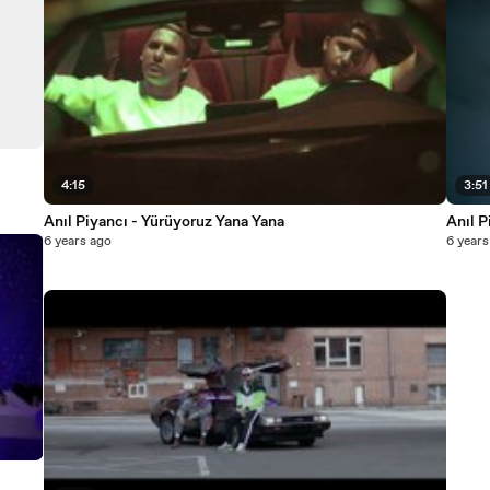
4:15
3:51
Anıl Piyancı - Yürüyoruz Yana Yana
Anıl 
6 years ago
6 years