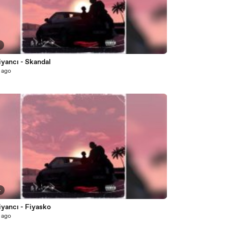
7
iyancı - Skandal
 ago
4
iyancı - Fiyasko
 ago