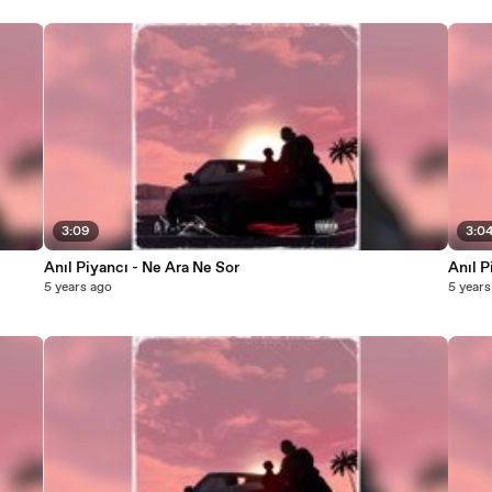
3:09
3:0
Anıl Piyancı - Ne Ara Ne Sor
Anıl P
5 years ago
5 years