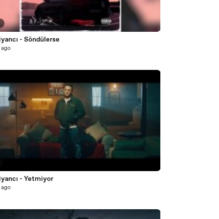
9
iyancı - Söndülerse
 ago
iyancı - Yetmiyor
 ago