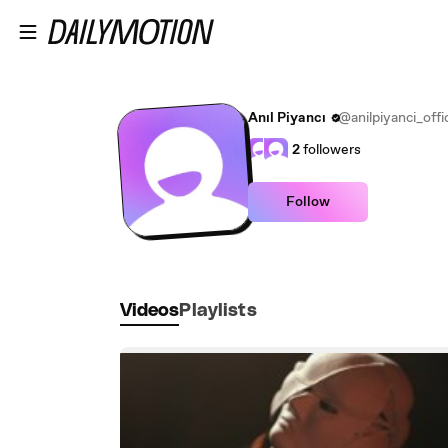
Skip to main content
Anıl Piyancı
@anilpiyanci_offic
2
followers
Follow
Videos
Playlists