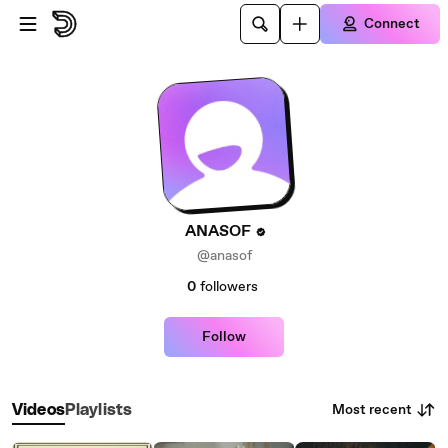
Skip to main content
Connect
ANASOF
@anasof
0
followers
Follow
Most recent
Videos
Playlists