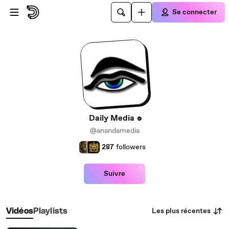
Passer au contenu principal
Se connecter
Daily Media
@anandamedia
287
followers
Suivre
Les plus récentes
Vidéos
Playlists