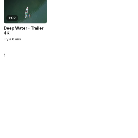
1:02
Deep Water - Trailer
4K
il y a 6 ans
1