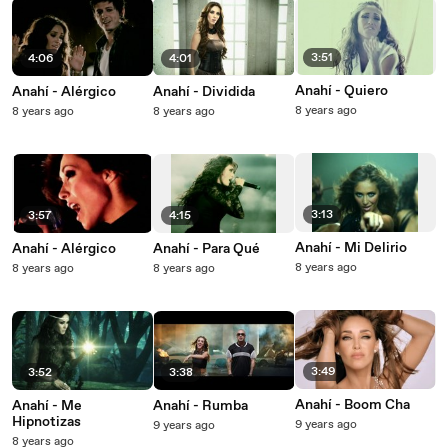
3:51
4:06
4:01
Anahí - Quiero
Anahí - Alérgico
Anahí - Dividida
8 years ago
8 years ago
8 years ago
3:13
3:57
4:15
Anahí - Mi Delirio
Anahí - Alérgico
Anahí - Para Qué
8 years ago
8 years ago
8 years ago
3:49
3:52
3:38
Anahí - Boom Cha
Anahí - Me
Anahí - Rumba
Hipnotizas
9 years ago
9 years ago
8 years ago