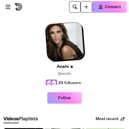
Skip to main content
Connect
Anahí
@anahi
23
followers
Follow
Most recent
Videos
Playlists