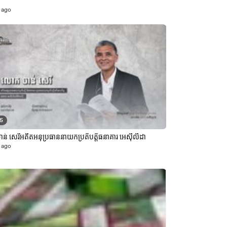
 ago
35
ន់ សេរីអតីតអនុប្រធាននាយកប្រតិបត្តិធនាគារ អេស៊ីលីដា
 ago