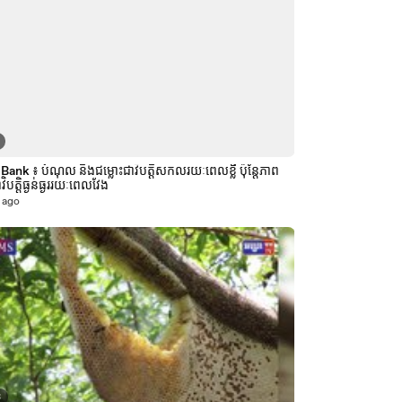
Bank ៖ បំណុល និងជម្លោះជាវិបត្តិសកលរយៈពេលខ្លី ប៉ុន្តែភាព
ជាវិបត្តិធ្ងន់ធ្ងររយៈពេលវែង
 ago
3