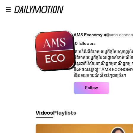
Skip to main content
AMS Economy
@ams.econo
0
followers
គេហទំព័រព័ត៌មានសេដ្ឋកិច្ចនៃបណ្ត
ព័ត៌មានសេដ្ឋកិច្ចដែលផ្តោតសំខាន់លើម៉ាក្រ
អន្តរជាតិ វិស័យពាណិជ្ជកម្មពាណិជ្ជកម្ម ការ
និងអចលនទ្រព្យ។ AMS ECONOMY មាន
វិធីបទយកការណ៍សំខាន់ៗជាច្រើន។
Follow
Videos
Playlists