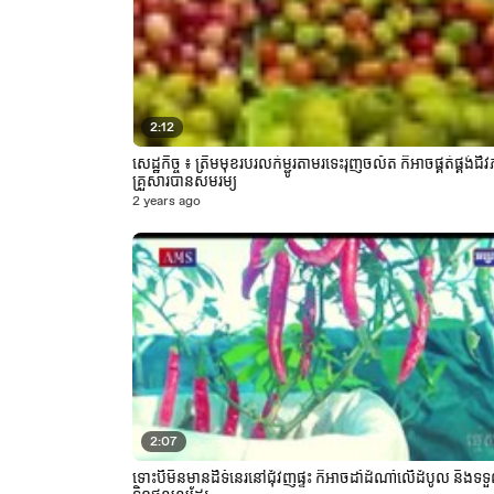
2:12
សេដ្ឋកិច្ច ៖ ត្រឹមមុខរបរលក់ម្ជូរតាមរទេះរុញចល័ត ក៏អាចផ្គត់ផ្គង់ជី
គ្រួសារបានសមរម្យ
2 years ago
2:07
ទោះបីមិនមានដីទំនេរនៅជុំវិញផ្ទះ ក៏អាចដាំដំណាំលើដំបូល និងទ