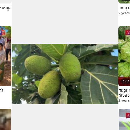
សិករគួរ
ទឹកឃ្មុ
2 years
1:37
ល់
ការជួយទ
ដល់សេដ
2 years