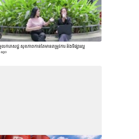
្មលក់ភេសជ្ជៈសុខភាពកាន់តែមានតម្រូវការ និងទីផ្សារល្អ
 ago