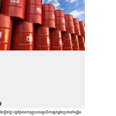
រេងឡើងថ្លៃ បង្កឱ្យមានការព្រួយបារម្ភលើការផ្គត់ផ្គង់ប្រេងនៅមជ្ឈិម