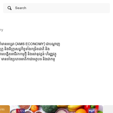
Search
my
ាញព័ត៌មានអប្សរា (AMS ECONOMY) ជាបណ្តាញ
ូ និងមីក្រូសេដ្ឋកិច្ចទាំងកម្រិតជាតិ និង
បង្កើតអាជីវកកម្មថ្មី និងនវានុវត្តន៍ ហិរញ្ញវត្ថុ
ទាំងប្រភេទមាតិកាជាអត្ថបទ និងជាកម្ម