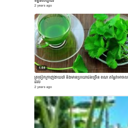
ទិន្នផលល្អដែរ
2 years ago
1:44
ត្រចៀកក្រាញ់ងាយដាំ និងមានប្រយោជន៍ច្រើន ខណៈតម្លៃវាអាចល
ដល់
2 years ago