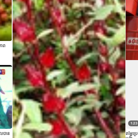
វភាព
1:23
ទួលបាន
តម្លៃប្