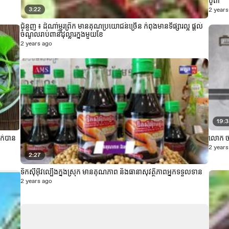
បូព៌ា
3:22
2 years
ជំនួញ ៖ ដំណាំម្ជូរព្រឹក មានគុណប្រយោជន៍ច្រើន កំពុងមានទីផ្សារល្អ ផ្ដល់
ចំណូលរាប់ពាន់ដុល្លារក្នុងមួយខែ
2 years ago
19:
ក់បាន
លោក ចា
2 years
2:27
ទឹកស៊ីអ៊ីវល្បើងក្នុងស្រុក មានគុណភាព និងធានាសុវត្ថិភាពអ្នកទទួលទាន
2 years ago