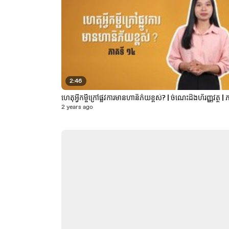
2:46
ហេតុអ្វីកម្ចីក្រៅផ្លូវការមានហានិភ័យខ្ពស់? | ចំណេះដឹងហិរ
2 years ago