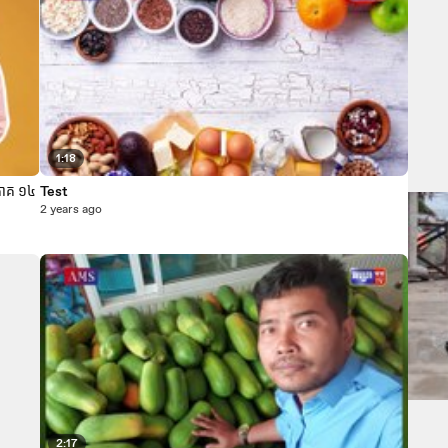
1:18
ញ្ញវត្ថុ | ភាគ ១៤
Test
2 years ago
2:17