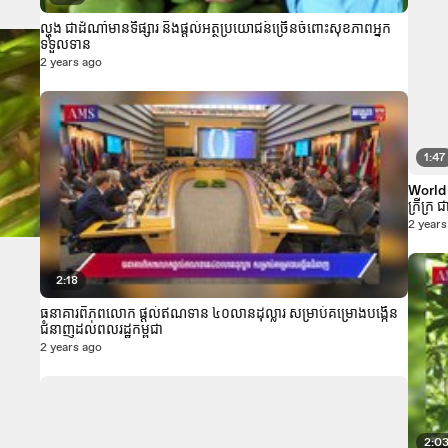
ល្ហុង ជាដំណាំមានទីផ្សារ និងផ្ដល់អត្ថប្រយោជន៍ច្រើនចំពោះសុខភាពអ្នក
ទទួលទាន
2 years ago
1:47
World 
ក្រីក្រ 
2 years
2:18
ធនាគារពិភពលោក ផ្តល់ឥណទាន ៤០លានដុល្លារ សម្រាប់គម្រោងបង្កើន
ជំនាញដល់ពលរដ្ឋកម្ពុជា
2 years ago
2:0