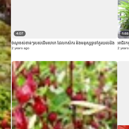
4:07
1:55
ចំណុចសំខាន់ៗរបស់ដើមសាកេ ដែលកសិករ និងមនុស្សទូទៅគួរយល់ដឹង
អាជីវកម
2 years ago
2 years