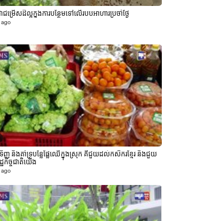
ំ ជាជម្រើសដ៏ល្អក្នុងការបន្ថែមទៅលើរបបអាហារប្រចាំថ្ងៃ
 ago
ិញ និងគាំទ្របន្លែផ្លែឈើក្នុងស្រុក គឺជួយដល់កសិករខ្មែរ និងជួយ
្ឋកិច្ចជាតិយើង
 ago