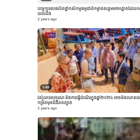
បច្ចេកទេសផលិតថ្នាំកសិកម្មធម្មជាតិកម្ចាត់សត្វមមាចត្នោតដែលក
យល់ដឹង
2 years ago
1:48
វិស័យទេសចរណ៍ និងការធ្វើដំណើរក្នុងឆ្នាំ២០២៤ អាចនឹងឈានដ
កម្រិតមុនជំងឺរាតត្បាត
2 years ago