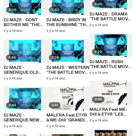
3:00
3:00
2:40
DJ MAZE - DRAMA
"THE BATTLE MOVIE
DJ MAZE - DONT
DJ MAZE - BIRDY IN
2" (Breakbeat)
BOTHER ME "THE
THE SUNSHINE "THE
il y a 14 ans
BATTLE MOVIE 2"
BATTLE MOVIE 2"
il y a 14 ans
il y a 14 ans
(Breakbeat)
(Breakbeat)
2:20
5:45
3:36
DJ MAZE - RUSH
"THE BATTLE MOVIE
DJ MAZE -
DJ MAZE - WESTERN
2" (Breakbeat)
GENERIQUE OLD
"THE BATTLE MOVIE
il y a 14 ans
SCHOOL "THE
2" (Breakbeat)
il y a 14 ans
il y a 14 ans
BATTLE MOVIE 2"
(Breakbeat)
3:46
3:44
3:41
MALFRA Feat ME-
DHI & ETYR "LES
DJ MAZE -
MALFRA Feat ETYR
MIENS SONT
GENERIQUE NEW
& ME-DHI "GRANDIR
il y a 14 ans
ABBATUS" -
SCHOOL "THE
C'EST DUR" -
il y a 14 ans
il y a 14 ans
EXTRAIT ALBUM
BATTLE MOVIE 2"
EXTRAIT ALBUM
VUE DE L'INTERIEUR
(Breakbeat)
VUE DE L'INTERIEUR