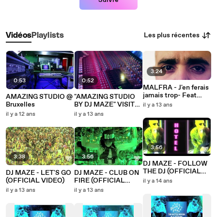
Suivre
Les plus récentes
Vidéos
Playlists
3:24
0:53
0:52
MALFRA - J'en ferais
jamais trop- Feat
AMAZING STUDIO @
"AMAZING STUDIO
Beverly
Bruxelles
BY DJ MAZE" VISITE
il y a 13 ans
GUIDEE 360
il y a 12 ans
il y a 13 ans
3:56
3:38
3:56
DJ MAZE - FOLLOW
THE DJ (OFFICIAL
DJ MAZE - LET'S GO
DJ MAZE - CLUB ON
VIDEO)
(OFFICIAL VIDEO)
FIRE (OFFICIAL
il y a 14 ans
VIDEO)
il y a 13 ans
il y a 13 ans