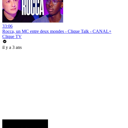
33:06
Rocca, un MC entre deux mondes - Clique Talk - CANAL+
Clique TV
il y a 3 ans