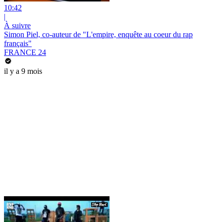
10:42
|
À suivre
Simon Piel, co-auteur de "L'empire, enquête au coeur du rap
français"
FRANCE 24
il y a 9 mois