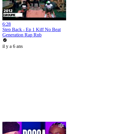
6:28
Step Back - Ep 1 Kiff No Beat
Generation Rap Rnb
il y a 6 ans