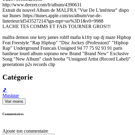
http://www.deezer.com/fr/album/4390631
Extrait du nouvel Album de MALFRA "Vue De L'intérieur" dispo
sur Itunes :https://itunes.apple.com/us/album/vue-de-
linterieur/id543527214?ign-mpt=uo%3D1&v0=9988
LACHE TES COMMS ET FAIS TOURNER GROS!!!
malfra demon one kery james rohff mafia k1fry rap dj maze Hiphop
Feat Freestyle "Rap Hiphop" "Disc Jockey (Profession)" "Hiphop
Rap" Underground Francais Unsigned 94 77 75 92 93 91 paris
banlieue lourd album soprano new Brand "Brand New" Exclusive
Song "New Album" clash booba "Unsigned Artist (Record Label)"
generations p2s records clip
Catégorie
🎵
Musique
Voir moins
Commentaires
Ajoute ton commentaire