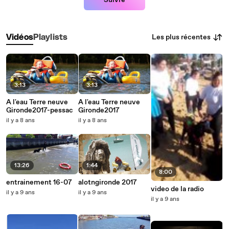
Suivre
Les plus récentes
Vidéos
Playlists
3:13
3:13
A l'eau Terre neuve
A l'eau Terre neuve
Gironde2017-pessac
Gironde2017
il y a 8 ans
il y a 8 ans
13:26
1:44
8:00
entrainement 16-07
alotngironde 2017
video de la radio
il y a 9 ans
il y a 9 ans
il y a 9 ans