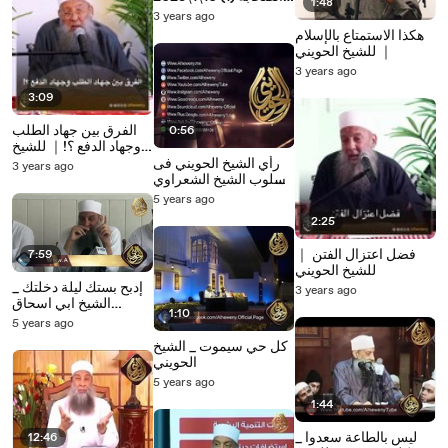
1:48
｜ الشيخ الحويني
3 years ago
هكذا الاستمتاع بالإسلام
｜ للشيخ الحويني
3 years ago
3:09
الفرق بين جهاد الطلب
0:56
وجهاد الدفع ؟!｜ للشيخ
الحويني
رأي الشيخ الحويني فى
3 years ago
أسلوب الشيخ الشعراوي
رحمه الله
5 years ago
2:25
فضل اعتزال الفتن ｜
7:59
للشيخ الحويني
إدبح بستك ليلة دخلتك _
3 years ago
الشيخ ابي اسحاق
1:10
الحويني
5 years ago
كل حي سيموت _ الشيخ
الحويني
5 years ago
1:44
ليس بالطاعة سعدوا _
12:46