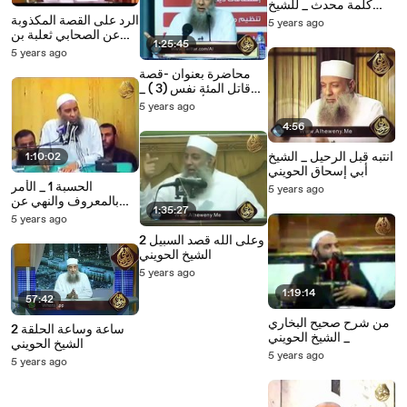
كلمة محدث _ للشيخ
الحويني
الرد على القصة المكذوبة
5 years ago
عن الصحابي ثعلبة بن
1:25:45
حاطب رضي الله عنه _
5 years ago
للشيخ الحويني
محاضرة بعنوان -قصة
قاتل المئة نفس (3 ) _
دروس الأردن _ الشيخ
5 years ago
الحويني
4:56
انتبه قبل الرحيل _ الشيخ
1:10:02
أبي إسحاق الحويني
الحسبة 1 _ الأمر
5 years ago
بالمعروف والنهي عن
1:35:27
المنكر _ الشيخ الحويني
5 years ago
وعلى الله قصد السبيل 2
الشيخ الحويني
5 years ago
1:19:14
57:42
من شرح صحيح البخاري
ساعة وساعة الحلقة 2
_ الشيخ الحويني
الشيخ الحويني
5 years ago
5 years ago