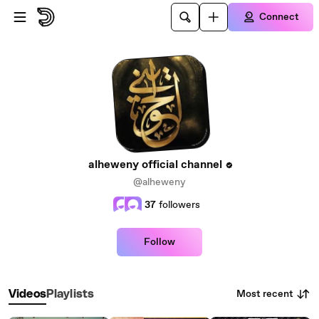
Skip to main content
Connect
alheweny official channel
@alheweny
37
followers
Follow
Most recent
Videos
Playlists