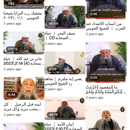
1:42
يشفيك رب البرايا شيخنا
2:45
الحويني ١٠⧸٠١⧸٢٠٢٣
من أسباب الأضداد عند
3 years ago
48:59
العرب ｜ للشيخ الحويني
سيف البحر ｜ حياة
3 years ago
الصحابة (3) ｜
7⧸2⧸2023 ｜ الشيخ
3 years ago
الحويني
1:11:12
جابر بن عبد الله ｜ حياة
الصحابة (4) 14⧸2⧸2023
｜ الشيخ الحويني
3 years ago
2:09
3:25
يعني إيه ملتزم ｜شاهد
رد الشيخ الحويني
ما المقصود {حُرِّمَتْ
3 years ago
عَلَيْكُمُ الْمَيْتَةُ وَالدَّمُ وَلَحْمُ
5:44
الْخِنزِيرِ}} ｜ للشيخ
3 years ago
الحويني
انتبه قبل الرحيل ： كل
محب مريد وكل مريد
فاعل ｜ للشيخ الحويني
3 years ago
46:15
أمان الأمة ｜ حياة
الصحابة (1) 10⧸1⧸2023