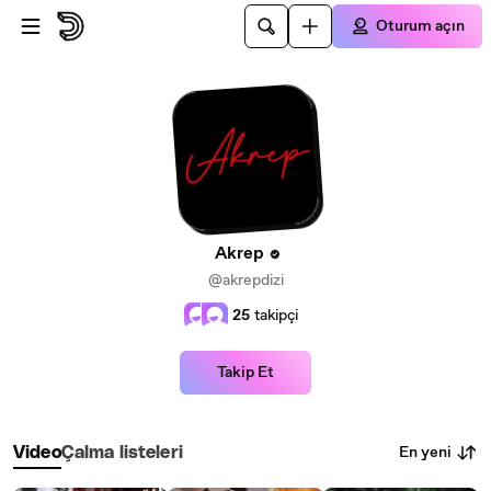
Ana içeriğe atla
Oturum açın
Akrep
@akrepdizi
25
takipçi
Takip Et
En yeni
Video
Çalma listeleri