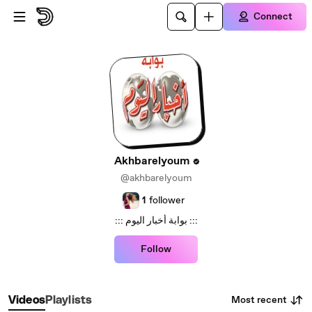
Skip to main content
Connect
Akhbarelyoum
@akhbarelyoum
1
follower
::: بوابة أخبار اليوم :::
Follow
Most recent
Videos
Playlists