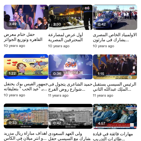
3:49
2:30
0:42
حفل ختام معرض
الاولمبياد الخاص المصرى
أول عرض لمصارعة
القاهره وتوزيع الجوائز
يشارك فى مارثون
المحترفين المصرية
السلام بشرم الشيخ
10 years ago
10 years ago
10 years ago
1:22
0:36
1:15
جمهور الفيس بوك يحتفل
الرئيس السيسي يستقبل
حميد الشاعرى يتجول فى
بـ "عيد الحب " بتعليقاته
الملك عبدالله الثاني
شوارع روض الفرج
الساخرة
عاهل الأردن لدي وصوله
بصحبة علاء عبد الخالق
10 years ago
11 years ago
11 years ago
مطار شرم الشيخ
0:33
0:42
4:57
اهداف مباراة ريال مدريد
ولى العهد السعودى
مهارات فائقة في قيادة
و انتر ميلان فى الكأس
يشارك مع السيسى حفل
طائرات التدريب