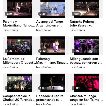
3:19
3:28
4:18
Paloma y
Avance del Tango
Natacha Poberaj,
Maximiliano, Tango
Argentino en el
Julio Bassan y
Bardo cuarteto, Salón
Mundo (al final el link
Orquesta Color Tango
hace 9 años
hace 9 años
hace 9 años
Canning
del video completo)
en Salón Canning
1:36
2:42
5:10
La Romantica
Paloma y
Milongueando con
Milonguera Orquesta
Maximiliano, Tango
pausas, con orden en
en Fruto Dulce
Bardo orquesta, Salón
la pista y
hace 9 años
hace 9 años
hace 9 años
milonga, Marión,
Canning
musicalidad. Abril
Tango en Villa
2013
Marlcom
5:30
1:08
3:09
Campeonato de la
Rebecca O'Laoire
Chanta4 milonga,
Ciudad, 2017, ronda 2
presentando su
tango en San Telmo,
milongas. Yira Yira
milonga Fruto Dulce
Buenos Aires
hace 9 años
hace 9 años
hace 9 años