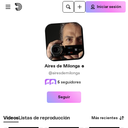
Saltar al contenido principal
Iniciar sesión
Aires de Milonga
@airesdemilonga
5
seguidores
Seguir
Más recientes
Vídeos
Listas de reproducción