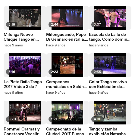
3:15
2:44
3:07
Milonga Nuevo
Milongueando, Pepe
Escuela de baile de
Chique Tango en
Di Gennaro en italia,
tango. Como dominar
Buenos Aires
Napoles
el espacio en la pista
hace 9 años
hace 9 años
hace 9 años
de la milonga Nº 3
3:16
2:23
2:55
La Plata Baila Tango
Campeones
Color Tango en vivo
2017 Video 3 de 7
mundiales en Salón
con Exhbición de
Canning
Mariana & Jorge en
hace 9 años
hace 9 años
hace 9 años
Salón Cannig
3:20
1:21
4:00
Rommel Oramas y
Campeonato de la
Tango y zamba
Constanza Vecslir.
Ciudad, 2017 Buenos
exhibición Natasha