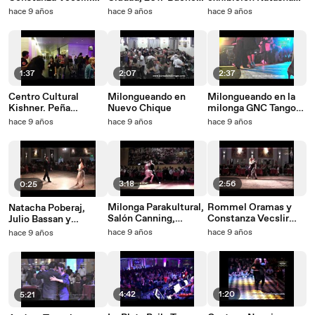
Bailemos,
Aires. Yira Yira
Lewinger y Pedro
hace 9 años
hace 9 años
hace 9 años
Parakultural milonga,
milonga
Farias en milonga El
Salon Canning
Motivo
1:37
2:07
2:37
Centro Cultural
Milongueando en
Milongueando en la
Kishner. Peña
Nuevo Chique
milonga GNC Tango
Milonguera
en Buenos Aires
hace 9 años
hace 9 años
hace 9 años
3:18
2:56
0:25
Milonga Parakultural,
Rommel Oramas y
Natacha Poberaj,
Salón Canning,
Constanza Vecslir
Julio Bassan y
organiza Omar Viola.
Tango. Parakultural
Orquesta Color Tango
hace 9 años
hace 9 años
hace 9 años
milonga, Salon
para WhatSap
Canning
4:42
1:20
5:21