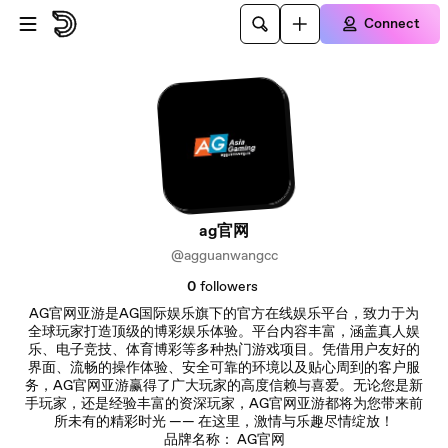
Skip to main content
Connect
ag官网
@agguanwangcc
0
followers
AG官网亚游是AG国际娱乐旗下的官方在线娱乐平台，致力于为
全球玩家打造顶级的博彩娱乐体验。平台内容丰富，涵盖真人娱
乐、电子竞技、体育博彩等多种热门游戏项目。凭借用户友好的
界面、流畅的操作体验、安全可靠的环境以及贴心周到的客户服
务，AG官网亚游赢得了广大玩家的高度信赖与喜爱。无论您是新
手玩家，还是经验丰富的资深玩家，AG官网亚游都将为您带来前
所未有的精彩时光 —— 在这里，激情与乐趣尽情绽放！
品牌名称： AG官网