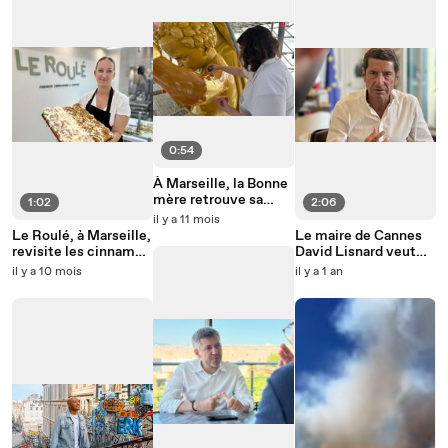
0:54
À Marseille, la Bonne
mère retrouve sa
1:02
2:06
dorure
il y a 11 mois
Le Roulé, à Marseille,
Le maire de Cannes
revisite les cinnamon
David Lisnard veut
rolls
une primaire à droite
il y a 10 mois
il y a 1 an
pour l'élection
présidentielle de
2027