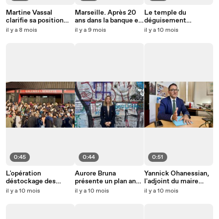
Martine Vassal
Marseille. Après 20
Le temple du
clarifie sa position
ans dans la banque et
déguisement
après sa sortie
un gros burn-out, elle
marseillais ferme ses
il y a 8 mois
il y a 9 mois
il y a 10 mois
polémique sur le RN
change radicalement
portes
de vie
0:45
0:44
0:51
L'opération
Aurore Bruna
Yannick Ohanessian,
déstockage des
présente un plan anti-
l'adjoint du maire
Galeries Lafayette à
tags à Marseille
Benoît Payan à la
il y a 10 mois
il y a 10 mois
il y a 10 mois
Marseille mobilise les
sécurité, répond aux
foules
questions d'actu
Marseille