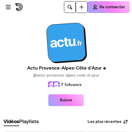
Passer au contenu principal
Se connecter
Actu Provence-Alpes-Côte d'Azur
@actu-provence-alpes-cote-d-azur
7
followers
Suivre
Les plus récentes
Vidéos
Playlists