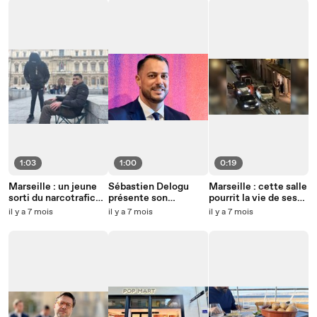
1:03
1:00
0:19
Marseille : un jeune
Sébastien Delogu
Marseille : cette salle
sorti du narcotrafic
présente son
pourrit la vie de ses
entame une grève de
programme pour
voisins
il y a 7 mois
il y a 7 mois
il y a 7 mois
la faim
Marseille