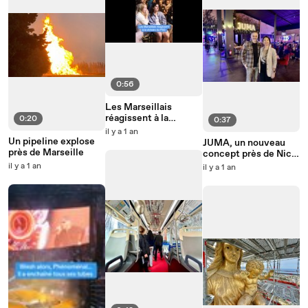
0:56
Les Marseillais
réagissent à la
0:20
0:37
victoire du PSG
il y a 1 an
Un pipeline explose
JUMA, un nouveau
près de Marseille
concept près de Nice,
cartonne avec
il y a 1 an
il y a 1 an
3000m2 de jeux et de
loisirs