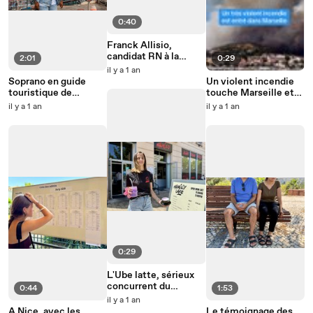
0:40
Franck Allisio,
candidat RN à la
2:01
0:29
mairie de Marseille,
il y a 1 an
répond aux questions
Soprano en guide
Un violent incendie
d'actu Marseille
touristique de
touche Marseille et
Marseille
les Bouches-du-
il y a 1 an
il y a 1 an
Rhône
0:29
L'Ube latte, sérieux
concurrent du
0:44
1:53
matcha, fait fureur à
il y a 1 an
Marseille
A Nice, avec les
Le témoignage des