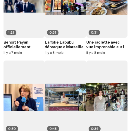
1:21
0:31
0:31
Benoît Payan
La folie Labubu
Une raclette avec
officiellement
débarque à Marseille
vue imprenable sur la
candidat à Marseille
mer à Marseille
il y a 7 mois
il y a 8 mois
il y a 8 mois
0:50
0:48
0:34