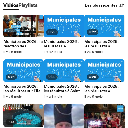
Les plus récentes
Vidéos
Playlists
1:32
0:29
0:22
Municipales 2026 : la
Municipales 2026 :
Municipales 2026 :
réaction des
résultats Le
les résultats à
candidats de Saint-
Fenouiller
l'Aiguillon-sur-Vie
il y a 5 mois
il y a 5 mois
il y a 5 mois
Jean-de-Monts
0:21
0:22
0:29
Municipales 2026 :
Municipales 2026 :
Municipales 2026 :
les résultats sur l'île
les résultats à Saint-
les résultats à
d'Yeu
Jean-de-Monts.
Challans
il y a 5 mois
il y a 5 mois
il y a 5 mois
1:45