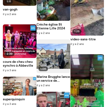
1:11
van-gogh
il y a 2 ans
1:31
Crèche église St
Etienne Lille 2024
1:25
il y a 2 ans
video-sans-titre
il y a 2 ans
2:39
cours de cheu cheu
synchro à Abbeville
1:09
il y a 3 ans
Marine Brugghe lance
un service de
nettoyage de tombes
il y a 2 ans
autour d'Abbeville
1:30
superquinquin
il y a 3 ans