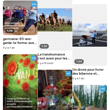
Somme
1:08
germaine-93-ans-
garde-la-forme-avec-
1:34
la-gym
il y a 1 an
La transhumance
c'est aussi pour les
1:24
chevaux dans la baie
il y a 9 mois
de Somme
Un drone pour livrer
des biberons et
analyses à l'hôpital
il y a 1 an