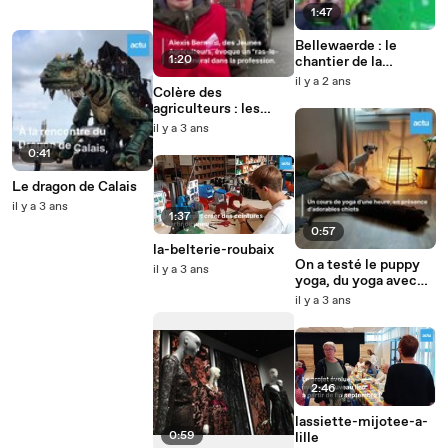
1:47
Bellewaerde : le
1:20
chantier de la
nouvelle zone de
il y a 2 ans
Colère des
2024
agriculteurs : les
manifestants
il y a 3 ans
bloquent l'A1 près de
0:41
Lille
Le dragon de Calais
il y a 3 ans
1:37
0:57
la-belterie-roubaix
On a testé le puppy
il y a 3 ans
yoga, du yoga avec
des chiots !
il y a 3 ans
2:46
lassiette-mijotee-a-
0:59
lille