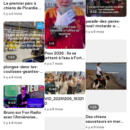
Le premier parc à
chiens de Picardie
5:12
vient d'ouvrir à
il y a 5 mois
Beauvais
parade-des-peres-
noel-motards-a-
abbeville
il y a 8 mois
1:11
Pour 2026 : Ils se
1:53
jettent à l'eau à Fort-
Mahon
il y a 7 mois
plongee-dans-les-
coulisses-geantes-
damazon
il y a 8 mois
0:46
VID_20251205_15321
9:54
0
1:25
il y a 8 mois
Bruno sur Fun Radio
Des chiens
avec l'Amiénoise
sauveteurs en mer
Priscillia, mardi 28
il y a 9 mois
dans la baie de
octobre 2025
il y a 9 mois