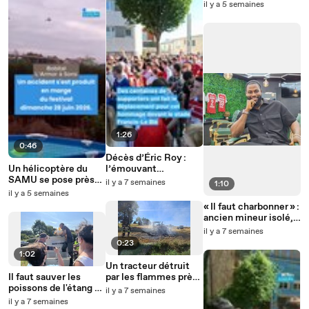
il y a 5 semaines
1:26
0:46
Décès d’Éric Roy :
Un hélicoptère du
l’émouvant
SAMU se pose près
hommage des
il y a 7 semaines
1:10
du festival Bobital-
supporters à leur «
il y a 5 semaines
L'Armor à Sons
king »
« Il faut charbonner » :
ancien mineur isolé,
Bubarkar Bah est
il y a 7 semaines
aujourd'hui chef
0:23
d'entreprise à Brest
1:02
Un tracteur détruit
Il faut sauver les
par les flammes près
poissons de l'étang de
de Loudéac (Côtes-
il y a 7 semaines
La Motte (Côtes-
d'Armor)
il y a 7 semaines