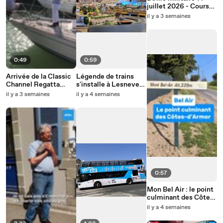
juillet 2026 - Cours
Dajot à Brest
il y a 3 semaines
0:49
0:59
Arrivée de la Classic
Légende de trains
Channel Regatta
s'installe à Lesneven
2026 au port de
et propose un grand
il y a 3 semaines
il y a 4 semaines
Paimpol
spectacle
0:57
Mon Bel Air : le point
culminant des Côtes-
d'Armor
il y a 4 semaines