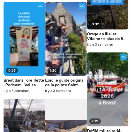
0:32
Orage en Ille-et-
Vilaine : « plus de 50
millimètres en 30
il y a 3 semaines
minutes », la ville de
Janzé soudainement
inondée
0:35
1:26
Brest dans l'oreillette
Loic le guide original
-Podcast - Valise-
de la pointe Saint-
decoute
Mathieu
il y a 3 semaines
il y a 3 semaines
2:19
Défilé militaire 14-