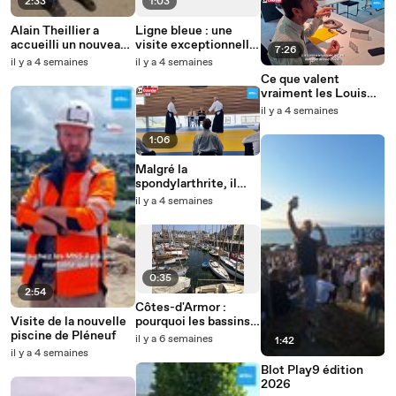
2:33
1:03
Alain Theillier a
Ligne bleue : une
accueilli un nouveau
visite exceptionnelle
7:26
goeland chez lui a
de Brest au prix d’un
il y a 4 semaines
il y a 4 semaines
Brest
ticket de bus
Ce que valent
vraiment les Louis
d'or de votre arrière-
il y a 4 semaines
grand-mère...
1:06
Malgré la
spondylarthrite, il
obtient son 4e dan
il y a 4 semaines
d'aïkido
0:35
2:54
Côtes-d'Armor :
Visite de la nouvelle
pourquoi les bassins
piscine de Pléneuf
du port de Paimpol
il y a 6 semaines
1:42
sont teintés de vert ?
il y a 4 semaines
Blot Play9 édition
2026