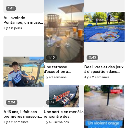
1:41
Au lavoir de
Pontaniou, un musée
a vu le jour et nous
il y a 6 jours
plonge dans l’histoire
de Brest
1:46
0:43
Une terrasse
Des livres et des jeux
d'exception à
à disposition dans
Pléneuf-Val-André
tous les quartiers de
il y a 1 semaine
il y a 2 semaines
Brest durant l’été
2:04
1:47
A 16 ans, il fait ses
Une sortie en mer à la
premières moissons
rencontre des
en Bretagne
dauphins
il y a 2 semaines
il y a 3 semaines