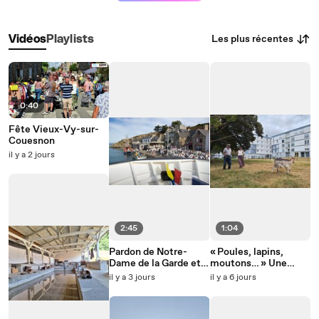
Les plus récentes
Vidéos
Playlists
0:40
Fête Vieux-Vy-sur-
Couesnon
il y a 2 jours
2:45
1:04
Pardon de Notre-
« Poules, lapins,
Dame de la Garde et
moutons… » Une
centenaire de la
ferme pédagogique
il y a 3 jours
il y a 6 jours
chapelle des Marins
va voir le jour au cœur
d’un quartier de Brest