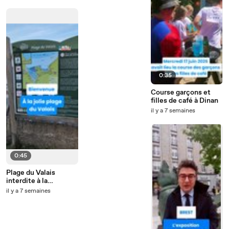
d'Armor)
0:35
Course garçons et
filles de café à Dinan
il y a 7 semaines
0:45
Plage du Valais
interdite à la
baignade
il y a 7 semaines