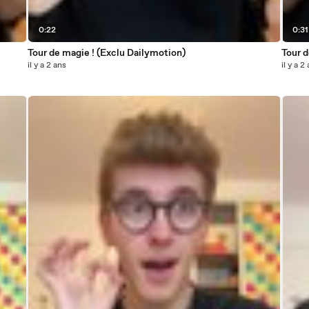
0:22
0:31
Tour de magie ! (Exclu Dailymotion)
Tour d
il y a 2 ans
il y a 2