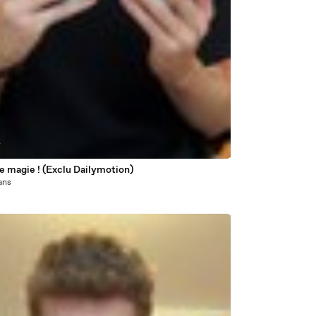
7
e magie ! (Exclu Dailymotion)
 ans