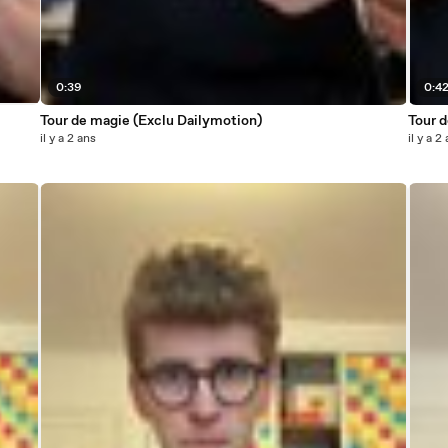
0:39
0:4
Tour de magie (Exclu Dailymotion)
Tour 
il y a 2 ans
il y a 2