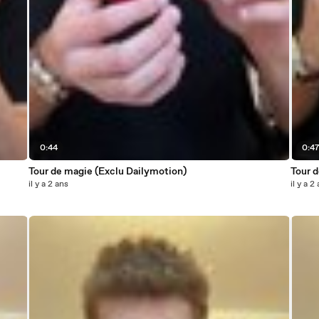
0:44
0:4
Tour de magie (Exclu Dailymotion)
Tour d
il y a 2 ans
il y a 2