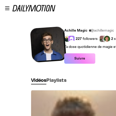
Passer au contenu principal
Achille Magic
@achillemagic
227
followers
2
s
Ta dose quotidienne de magie et
Suivre
Vidéos
Playlists