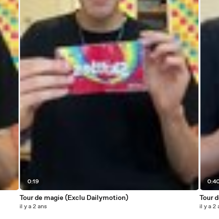
0:19
0:4
Tour de magie (Exclu Dailymotion)
Tour 
il y a 2 ans
il y a 2