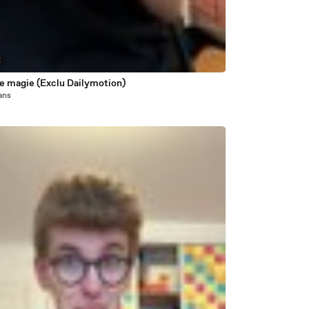
2
de magie (Exclu Dailymotion)
 ans