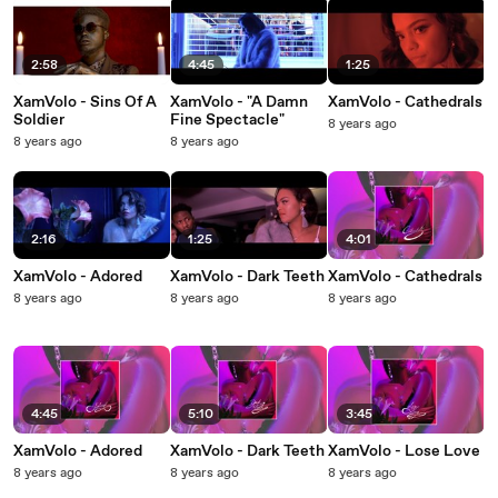
2:58
4:45
1:25
XamVolo - Sins Of A
XamVolo - "A Damn
XamVolo - Cathedrals
Soldier
Fine Spectacle"
8 years ago
8 years ago
8 years ago
2:16
1:25
4:01
XamVolo - Adored
XamVolo - Dark Teeth
XamVolo - Cathedrals
8 years ago
8 years ago
8 years ago
4:45
5:10
3:45
XamVolo - Adored
XamVolo - Dark Teeth
XamVolo - Lose Love
8 years ago
8 years ago
8 years ago