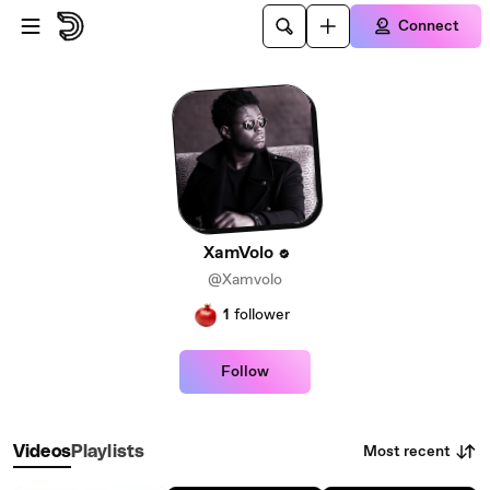
Skip to main content
Connect
XamVolo
@Xamvolo
1
follower
Follow
Most recent
Videos
Playlists