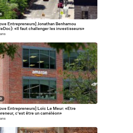
26
ove Entrepreneurs] Jonathan Benhamou
eDoc): «Il faut challenger les investisseurs»
1 ans
59
ove Entrepreneurs] Loïc Le Meur: «Etre
preneur, c’est être un caméléon»
1 ans