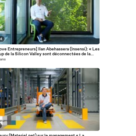
04
ve Entrepreneurs] Ilan Abehassera (Insensi): « Les
up de la Silicon Valley sont déconnectées de la
é »
1 ans
eury (Materiel.net) sur le management « La