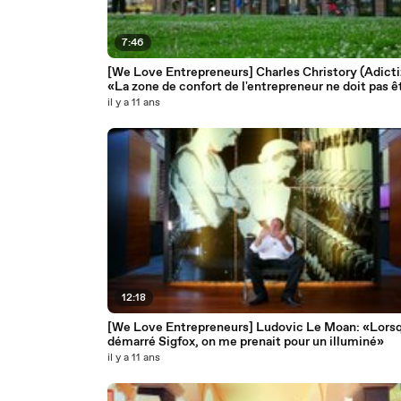
7:46
[We Love Entrepreneurs] Charles Christory (Adicti
«La zone de confort de l'entrepreneur ne doit pas ê
trop longue»
il y a 11 ans
12:18
[We Love Entrepreneurs] Ludovic Le Moan: «Lorsqu
démarré Sigfox, on me prenait pour un illuminé»
il y a 11 ans