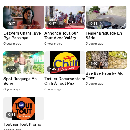
4:37
0:57
0:53
Dezyèm Chans_Bye
Annonce Tout Sur
Teaser Braquage En
Bye Papa bye
Tout Avec Valéry
Série
Mackendy Jeune
Numa
6 years ago
6 years ago
6 years ago
4:40
1:22
2:45
Bye Bye Papa by Mc
Donn
Spot Braquage En
Trailler Documentaire
Série
Chili À Tout Prix
6 years ago
6 years ago
6 years ago
0:35
Tout sur Tout Promo