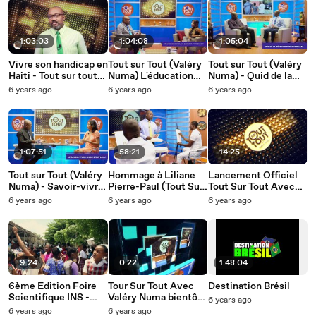
1:03:03
1:04:08
1:05:04
Vivre son handicap en
Tout sur Tout (Valéry
Tout sur Tout (Valéry
Haiti - Tout sur tout
Numa) L'éducation
Numa) - Quid de la
TV SHOW
sexuelle: Comment
médecine
6 years ago
6 years ago
6 years ago
s’y prendre? avec
fonctionnelle
Johanne Landrin | TV
SHOW
1:07:51
58:21
14:25
Tout sur Tout (Valéry
Hommage à Liliane
Lancement Officiel
Numa) - Savoir-vivre:
Pierre-Paul (Tout Sur
Tout Sur Tout Avec
Mode d’emploi avec
Tout Avec Valéry
Valéry Numa | TV
6 years ago
6 years ago
6 years ago
Magalie Pelissier| TV
Numa | TV SHOW
SHOW
SHOW
9:24
0:22
1:48:04
6ème Edition Foire
Tour Sur Tout Avec
Destination Brésil
Scientifique INS -
Valéry Numa bientôt
6 years ago
Mai 2018
sur Télé Vision 2000
6 years ago
6 years ago