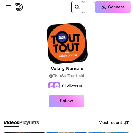
Skip to main content
Connect
Valery Numa
@ToutSurToutHaiti
7
followers
Follow
Most recent
Videos
Playlists